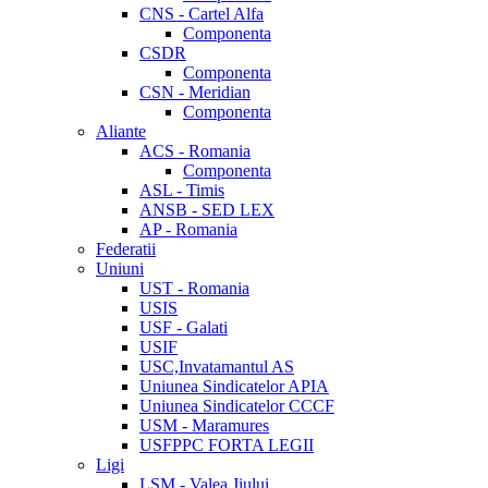
CNS - Cartel Alfa
Componenta
CSDR
Componenta
CSN - Meridian
Componenta
Aliante
ACS - Romania
Componenta
ASL - Timis
ANSB - SED LEX
AP - Romania
Federatii
Uniuni
UST - Romania
USIS
USF - Galati
USIF
USC,Invatamantul AS
Uniunea Sindicatelor APIA
Uniunea Sindicatelor CCCF
USM - Maramures
USFPPC FORTA LEGII
Ligi
LSM - Valea Jiului