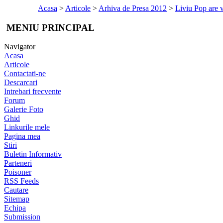
Acasa
>
Articole
>
Arhiva de Presa 2012
>
Liviu Pop are v
MENIU PRINCIPAL
Navigator
Acasa
Articole
Contactati-ne
Descarcari
Intrebari frecvente
Forum
Galerie Foto
Ghid
Linkurile mele
Pagina mea
Stiri
Buletin Informativ
Parteneri
Poisoner
RSS Feeds
Cautare
Sitemap
Echipa
Submission