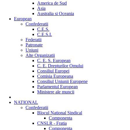
America de Sud
Asia
Australia si Oceania
European
Confederatii
C.E.S.
C.E.S.I.
Federatii
Patronate
Uniuni
Alte Organizatii
C. E. S. European
C. E. Drepturilor Omului
Consiliul Europei
Comisia Europeana
Consiliul Uniunii Europene
Parlamentul European
Ministere ale muncii
NATIONAL
Confederatii
Blocul National Sindical
Componenta
CNSLR - Fratia
Componenta