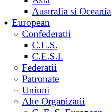
Australia si Oceania
European
Confederatii
C.E.S.
C.E.S.I.
Federatii
Patronate
Uniuni
Alte Organizatii