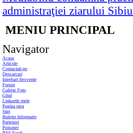
administraţiei ziarului Sib
MENIU PRINCIPAL
Navigator
Acasa
Articole
Contactati-ne
Descarcari
Intrebari frecvente
Forum
Galerie Foto
Ghid
Linkurile mele
Pagina mea
Stiri
Buletin Informativ
Parteneri
Poisoner
RSS Feeds