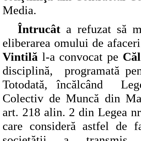
Media.
Întrucât
a refuzat să mo
eliberarea omului de afacer
Vintilă
l-a convocat pe
Căl
disciplină,
programată pen
Totodată, încălcând
Leg
Colectiv de Muncă din Mas
art. 218 alin. 2 din Legea n
care consideră astfel de fa
societăţii a transmis