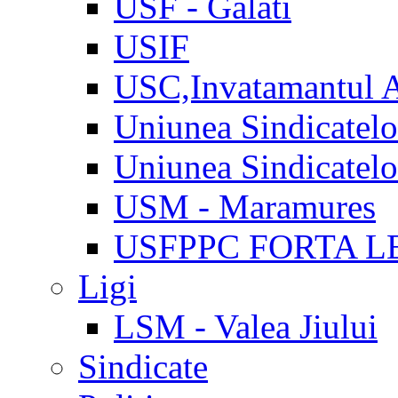
USF - Galati
USIF
USC,Invatamantul 
Uniunea Sindicatel
Uniunea Sindicatel
USM - Maramures
USFPPC FORTA L
Ligi
LSM - Valea Jiului
Sindicate