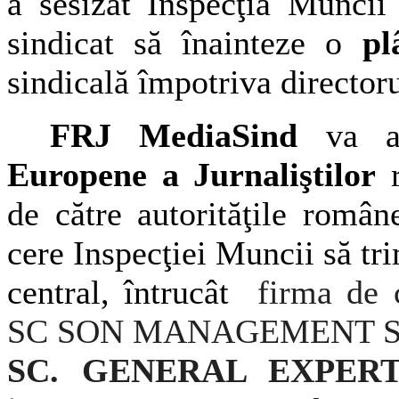
a sesizat Inspecţia Muncii
sindicat să înainteze o
pl
sindicală împotriva directoru
FRJ MediaSind
va ad
Europene a Jurnaliştilor
r
de către autorităţile rom
cere Inspecţiei Muncii să tri
central, întrucât
firma de c
SC SON MANAGEMENT SRL, 
SC.
GENERAL EXPER