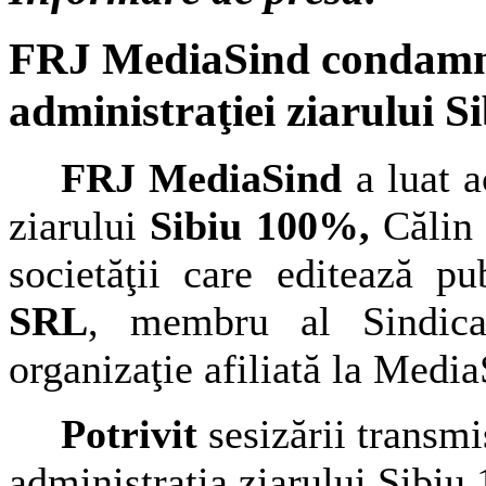
FRJ MediaSind condamnă p
administraţiei ziarului 
FRJ MediaSind
a luat a
ziarului
Sibiu 100%,
Călin 
societăţii care editează pu
SRL
, membru al Sindicatu
organizaţie afiliată la Media
Potrivit
sesizării transmi
administraţia ziarului Sibiu