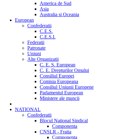
America de Sud
Asia
Australia si Oceania
European
Confederatii
C.E.S.
C.E.S.I.
Federatii
Patronate
Uniuni
Alte Organizatii
C. E. S. European
C. E. Drepturilor Omului
Consiliul Europei
Comisia Europeana
Consiliul Uniunii Europene
Parlamentul European
Ministere ale muncii
NATIONAL
Confederatii
Blocul National Sindical
Componenta
CNSLR - Fratia
Componenta