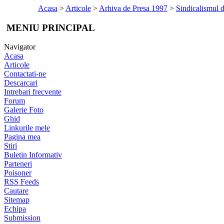
Acasa
>
Articole
>
Arhiva de Presa 1997
>
Sindicalismul 
MENIU PRINCIPAL
Navigator
Acasa
Articole
Contactati-ne
Descarcari
Intrebari frecvente
Forum
Galerie Foto
Ghid
Linkurile mele
Pagina mea
Stiri
Buletin Informativ
Parteneri
Poisoner
RSS Feeds
Cautare
Sitemap
Echipa
Submission