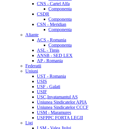
CNS - Cartel Alfa
Componenta
CSDR
Componenta
CSN - Meridian
Componenta
Aliante
ACS - Romania
Componenta
ASL - Timis
ANSB - SED LEX
AP - Romania
Federatii
Uniuni
UST - Romania
USIS
USF - Galati
USIF
USC,Invatamantul AS
Uniunea Sindicatelor APIA
Uniunea Sindicatelor CCCF
USM - Maramures
USFPPC FORTA LEGII
Ligi
LSM - Valea Jiului