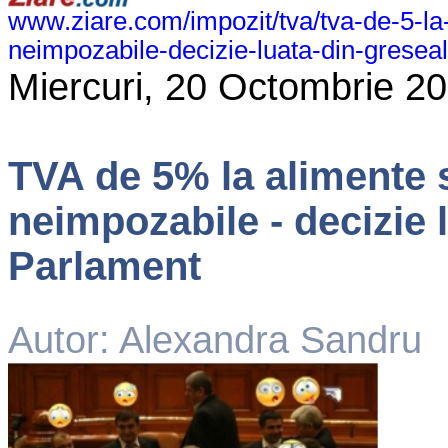
www.ziare.com/impozit/tva/tva-de-5-la-
neimpozabile-decizie-luata-din-gresea
Miercuri, 20 Octombrie 2
TVA de 5% la alimente s
neimpozabile - decizie 
Parlament
Autor: Alexandra Sandru