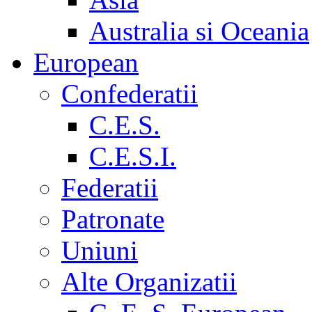
Australia si Oceania
European
Confederatii
C.E.S.
C.E.S.I.
Federatii
Patronate
Uniuni
Alte Organizatii