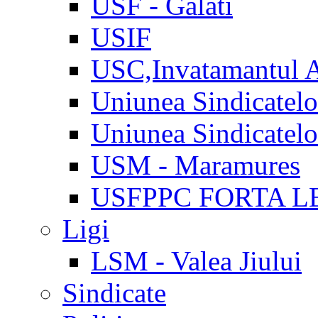
USF - Galati
USIF
USC,Invatamantul 
Uniunea Sindicatel
Uniunea Sindicatel
USM - Maramures
USFPPC FORTA L
Ligi
LSM - Valea Jiului
Sindicate