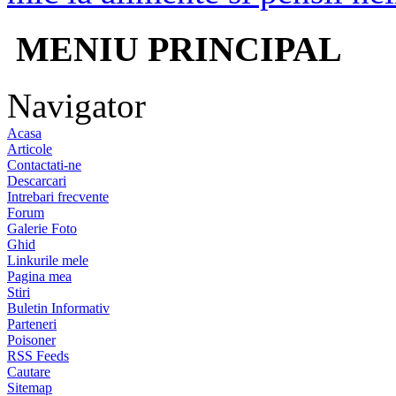
MENIU PRINCIPAL
Navigator
Acasa
Articole
Contactati-ne
Descarcari
Intrebari frecvente
Forum
Galerie Foto
Ghid
Linkurile mele
Pagina mea
Stiri
Buletin Informativ
Parteneri
Poisoner
RSS Feeds
Cautare
Sitemap