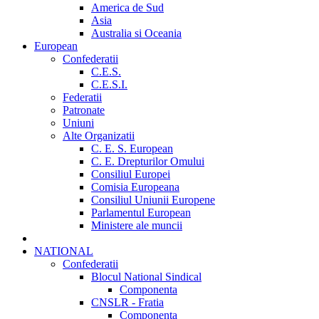
America de Sud
Asia
Australia si Oceania
European
Confederatii
C.E.S.
C.E.S.I.
Federatii
Patronate
Uniuni
Alte Organizatii
C. E. S. European
C. E. Drepturilor Omului
Consiliul Europei
Comisia Europeana
Consiliul Uniunii Europene
Parlamentul European
Ministere ale muncii
NATIONAL
Confederatii
Blocul National Sindical
Componenta
CNSLR - Fratia
Componenta