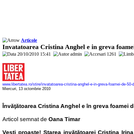
Articole
Invatatoarea Cristina Anghel e in greva foamei
20/10/2010 15:41
admin
1261
www.libertatea.ro/stire/invatatoarea-cristina-anghel-e-in-greva-foamei-de-50-d
Miercuri, 13 octombrie 2010
Învăţătoarea Cristina Anghel e în greva foamei de
Articol semnat de
Oana Timar
Veşti proaste! Starea invăţătoarei Cristina Irin