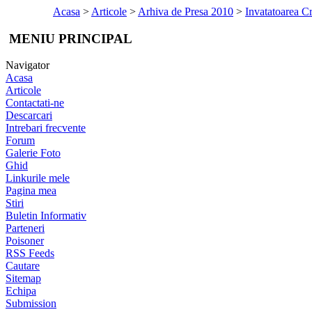
Acasa
>
Articole
>
Arhiva de Presa 2010
>
Invatatoarea Cr
MENIU PRINCIPAL
Navigator
Acasa
Articole
Contactati-ne
Descarcari
Intrebari frecvente
Forum
Galerie Foto
Ghid
Linkurile mele
Pagina mea
Stiri
Buletin Informativ
Parteneri
Poisoner
RSS Feeds
Cautare
Sitemap
Echipa
Submission