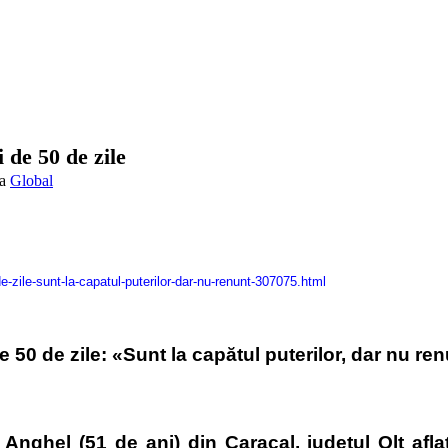
 de 50 de zile
Global
e-zile-sunt-la-capatul-puterilor-dar-nu-renunt-307075.html
 50 de zile: «Sunt la capătul puterilor, dar nu ren
a Anghel (51 de ani) din Caracal, judeţul Olt afl