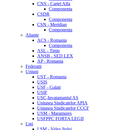
CNS - Cartel Alfa
Componenta
CSDR
Componenta
CSN - Meridian
Componenta
Aliante
ACS - Romania
Componenta
ASL - Timis
ANSB - SED LEX
AP - Romania
Federatii
Uniuni
UST - Romania
USIS
USF - Galati
USIF
USC,Invatamantul AS
Uniunea Sindicatelor APIA
Uniunea Sindicatelor CCCF
USM - Maramures
USFPPC FORTA LEGII
Ligi
LSM - Valea Jiului