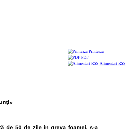
Printeaza
PDF
Alimentari RSS
unţ!»
ată de 50 de zile in greva foamei, s-a