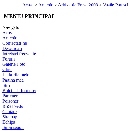
Acasa
>
Articole
>
Arhiva de Presa 2008
>
Vasile Paraschi
MENIU PRINCIPAL
Navigator
Acasa
Articole
Contactati-ne
Descarcari
Intrebari frecvente
Forum
Galerie Foto
Ghid
Linkurile mele
Pagina mea
Stiri
Buletin Informativ
Parteneri
Poisoner
RSS Feeds
Cautare
Sitemap
Echipa
Submission