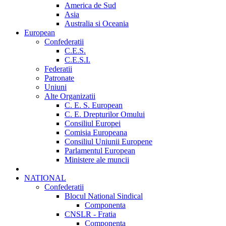
America de Sud
Asia
Australia si Oceania
European
Confederatii
C.E.S.
C.E.S.I.
Federatii
Patronate
Uniuni
Alte Organizatii
C. E. S. European
C. E. Drepturilor Omului
Consiliul Europei
Comisia Europeana
Consiliul Uniunii Europene
Parlamentul European
Ministere ale muncii
NATIONAL
Confederatii
Blocul National Sindical
Componenta
CNSLR - Fratia
Componenta