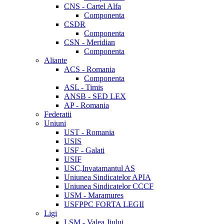
CNS - Cartel Alfa
Componenta
CSDR
Componenta
CSN - Meridian
Componenta
Aliante
ACS - Romania
Componenta
ASL - Timis
ANSB - SED LEX
AP - Romania
Federatii
Uniuni
UST - Romania
USIS
USF - Galati
USIF
USC,Invatamantul AS
Uniunea Sindicatelor APIA
Uniunea Sindicatelor CCCF
USM - Maramures
USFPPC FORTA LEGII
Ligi
LSM - Valea Jiului