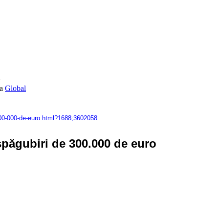
i
Global
-300-000-de-euro.html?1688;3602058
spăgubiri de 300.000 de euro