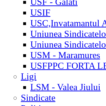
USF - Galati
USIF
USC,Invatamantul 
Uniunea Sindicatel
Uniunea Sindicatel
USM - Maramures
USFPPC FORTA L
Ligi
LSM - Valea Jiului
Sindicate