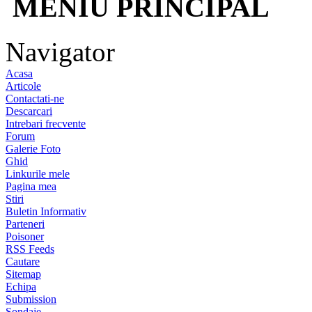
MENIU PRINCIPAL
Navigator
Acasa
Articole
Contactati-ne
Descarcari
Intrebari frecvente
Forum
Galerie Foto
Ghid
Linkurile mele
Pagina mea
Stiri
Buletin Informativ
Parteneri
Poisoner
RSS Feeds
Cautare
Sitemap
Echipa
Submission
Sondaje