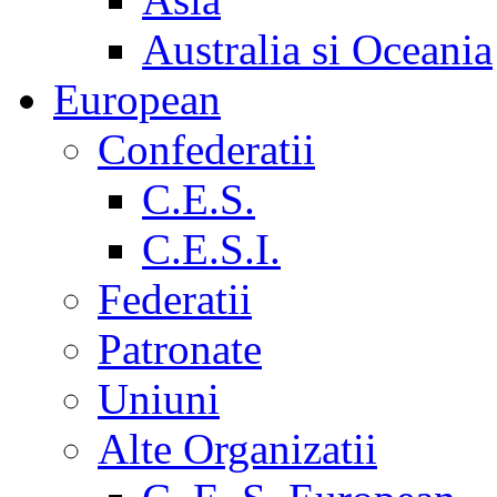
Australia si Oceania
European
Confederatii
C.E.S.
C.E.S.I.
Federatii
Patronate
Uniuni
Alte Organizatii