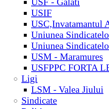
USF - Galati
USIF
USC,Invatamantul 
Uniunea Sindicatel
Uniunea Sindicatel
USM - Maramures
USFPPC FORTA L
Ligi
LSM - Valea Jiului
Sindicate