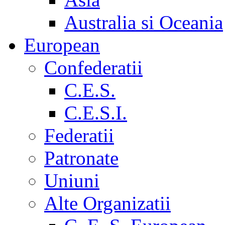
Australia si Oceania
European
Confederatii
C.E.S.
C.E.S.I.
Federatii
Patronate
Uniuni
Alte Organizatii