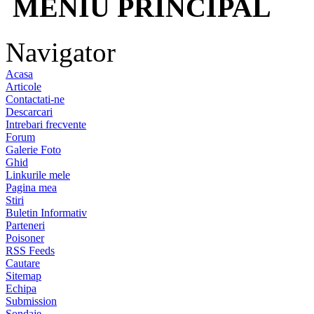
MENIU PRINCIPAL
Navigator
Acasa
Articole
Contactati-ne
Descarcari
Intrebari frecvente
Forum
Galerie Foto
Ghid
Linkurile mele
Pagina mea
Stiri
Buletin Informativ
Parteneri
Poisoner
RSS Feeds
Cautare
Sitemap
Echipa
Submission
Sondaje