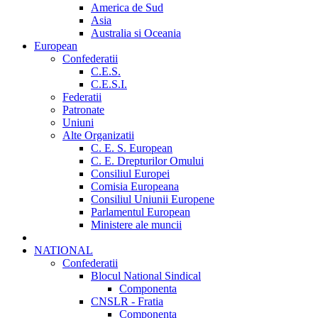
America de Sud
Asia
Australia si Oceania
European
Confederatii
C.E.S.
C.E.S.I.
Federatii
Patronate
Uniuni
Alte Organizatii
C. E. S. European
C. E. Drepturilor Omului
Consiliul Europei
Comisia Europeana
Consiliul Uniunii Europene
Parlamentul European
Ministere ale muncii
NATIONAL
Confederatii
Blocul National Sindical
Componenta
CNSLR - Fratia
Componenta