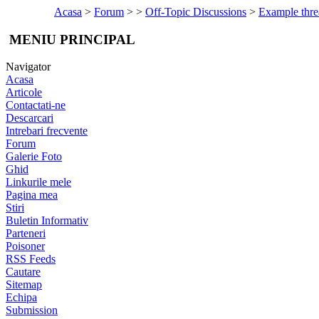
Acasa
>
Forum
>
>
Off-Topic Discussions
>
Example thre
MENIU PRINCIPAL
Navigator
Acasa
Articole
Contactati-ne
Descarcari
Intrebari frecvente
Forum
Galerie Foto
Ghid
Linkurile mele
Pagina mea
Stiri
Buletin Informativ
Parteneri
Poisoner
RSS Feeds
Cautare
Sitemap
Echipa
Submission