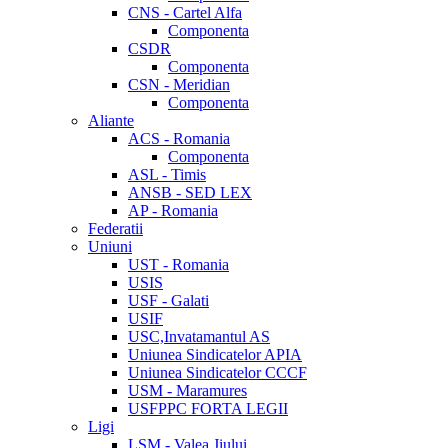
CNS - Cartel Alfa
Componenta
CSDR
Componenta
CSN - Meridian
Componenta
Aliante
ACS - Romania
Componenta
ASL - Timis
ANSB - SED LEX
AP - Romania
Federatii
Uniuni
UST - Romania
USIS
USF - Galati
USIF
USC,Invatamantul AS
Uniunea Sindicatelor APIA
Uniunea Sindicatelor CCCF
USM - Maramures
USFPPC FORTA LEGII
Ligi
LSM - Valea Jiului