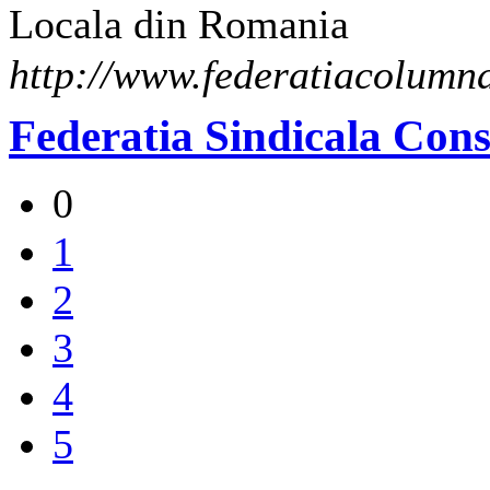
Locala din Romania
http://www.federatiacolumna
Federatia Sindicala Cons
0
1
2
3
4
5