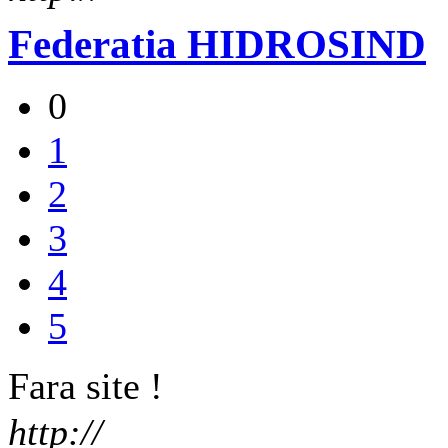
Federatia HIDROSIND
0
1
2
3
4
5
Fara site !
http://