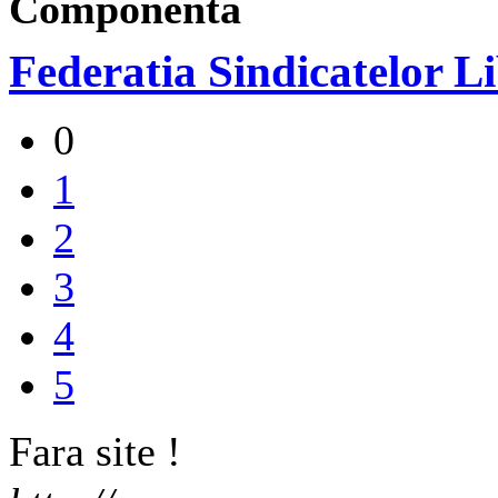
Componenta
Federatia Sindicatelor L
0
1
2
3
4
5
Fara site !