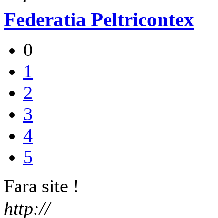
Federatia Peltricontex
0
1
2
3
4
5
Fara site !
http://