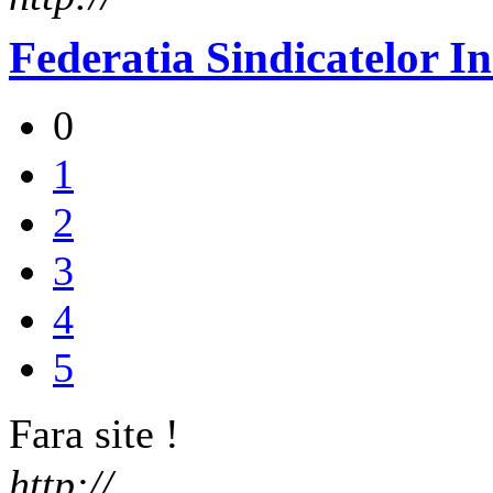
Federatia Sindicatelor 
0
1
2
3
4
5
Fara site !
http://