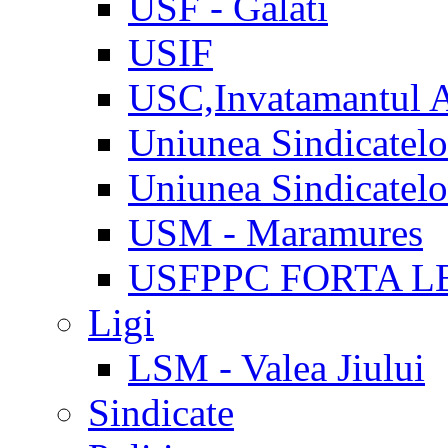
USF - Galati
USIF
USC,Invatamantul 
Uniunea Sindicatel
Uniunea Sindicatel
USM - Maramures
USFPPC FORTA L
Ligi
LSM - Valea Jiului
Sindicate