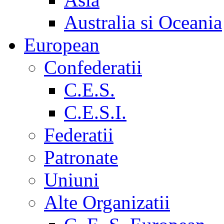
Australia si Oceania
European
Confederatii
C.E.S.
C.E.S.I.
Federatii
Patronate
Uniuni
Alte Organizatii