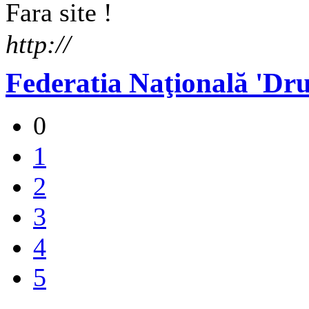
Fara site !
http://
Federatia Naţională 'Dru
0
1
2
3
4
5