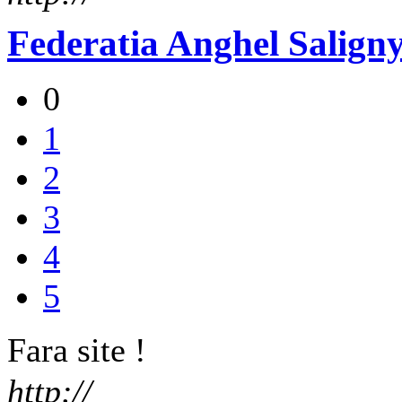
Federatia Anghel Salign
0
1
2
3
4
5
Fara site !
http://