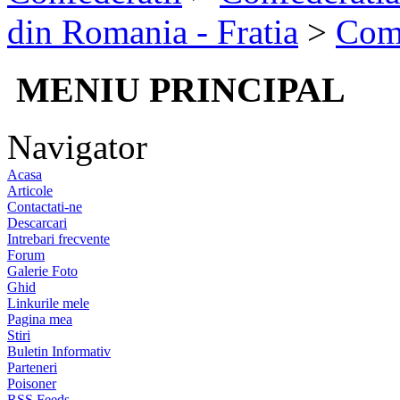
din Romania - Fratia
>
Com
MENIU PRINCIPAL
Navigator
Acasa
Articole
Contactati-ne
Descarcari
Intrebari frecvente
Forum
Galerie Foto
Ghid
Linkurile mele
Pagina mea
Stiri
Buletin Informativ
Parteneri
Poisoner
RSS Feeds