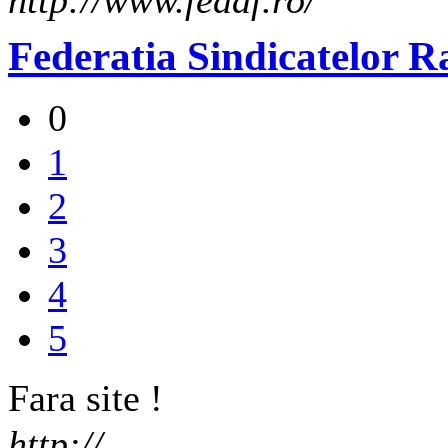
http://www.fedaf.ro/
Federatia Sindicatelor R
0
1
2
3
4
5
Fara site !
http://