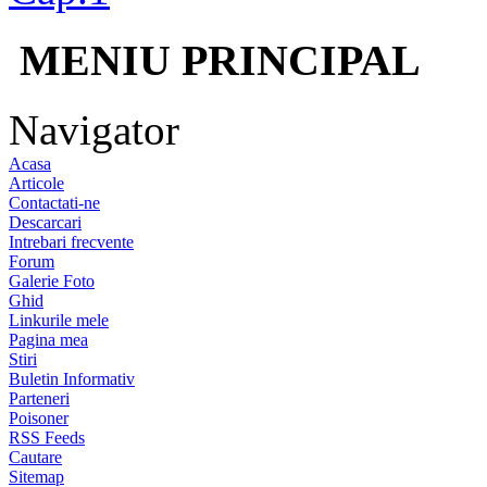
MENIU PRINCIPAL
Navigator
Acasa
Articole
Contactati-ne
Descarcari
Intrebari frecvente
Forum
Galerie Foto
Ghid
Linkurile mele
Pagina mea
Stiri
Buletin Informativ
Parteneri
Poisoner
RSS Feeds
Cautare
Sitemap