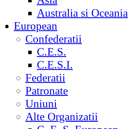
Australia si Oceania
European
Confederatii
C.E.S.
C.E.S.I.
Federatii
Patronate
Uniuni
Alte Organizatii