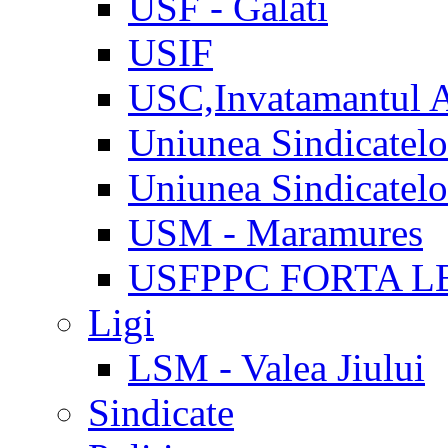
USF - Galati
USIF
USC,Invatamantul 
Uniunea Sindicatel
Uniunea Sindicatel
USM - Maramures
USFPPC FORTA L
Ligi
LSM - Valea Jiului
Sindicate