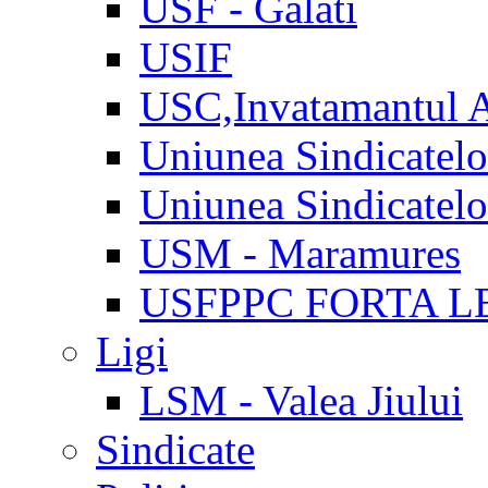
USF - Galati
USIF
USC,Invatamantul 
Uniunea Sindicatel
Uniunea Sindicatel
USM - Maramures
USFPPC FORTA L
Ligi
LSM - Valea Jiului
Sindicate