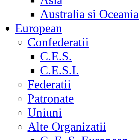
Australia si Oceania
European
Confederatii
C.E.S.
C.E.S.I.
Federatii
Patronate
Uniuni
Alte Organizatii