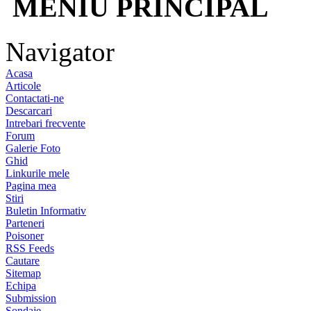
MENIU PRINCIPAL
Navigator
Acasa
Articole
Contactati-ne
Descarcari
Intrebari frecvente
Forum
Galerie Foto
Ghid
Linkurile mele
Pagina mea
Stiri
Buletin Informativ
Parteneri
Poisoner
RSS Feeds
Cautare
Sitemap
Echipa
Submission
Sondaje