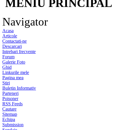
MENIU PRINCIPAL
Navigator
Acasa
Articole
Contactati-ne
Descarcari
Intrebari frecvente
Forum
Galerie Foto
Ghid
Linkurile mele
Pagina mea
Stiri
Buletin Informativ
Parteneri
Poisoner
RSS Feeds
Cautare
Sitemap
Echipa
Submission
Sondaje