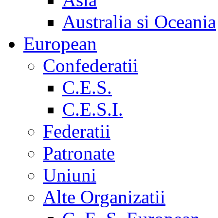
Australia si Oceania
European
Confederatii
C.E.S.
C.E.S.I.
Federatii
Patronate
Uniuni
Alte Organizatii