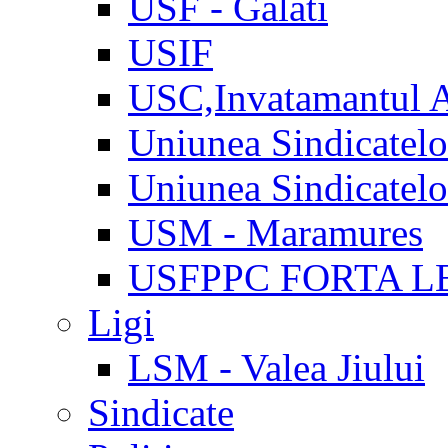
USF - Galati
USIF
USC,Invatamantul 
Uniunea Sindicatel
Uniunea Sindicatel
USM - Maramures
USFPPC FORTA L
Ligi
LSM - Valea Jiului
Sindicate