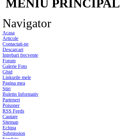
MENIU PRINCIPAL
Navigator
Acasa
Articole
Contactati-ne
Descarcari
Intrebari frecvente
Forum
Galerie Foto
Ghid
Linkurile mele
Pagina mea
Stiri
Buletin Informativ
Parteneri
Poisoner
RSS Feeds
Cautare
Sitemap
Echipa
Submission
Sondaje