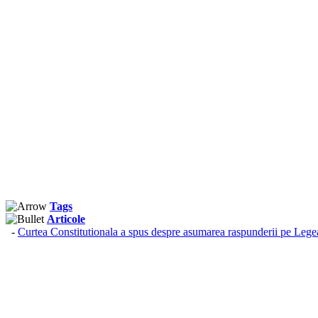
Tags
Articole
-
Curtea Constitutionala a spus despre asumarea raspunderii pe Lege