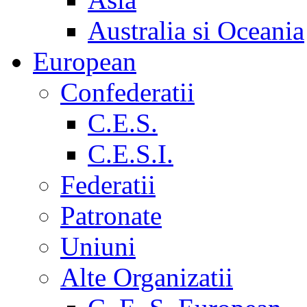
Australia si Oceania
European
Confederatii
C.E.S.
C.E.S.I.
Federatii
Patronate
Uniuni
Alte Organizatii