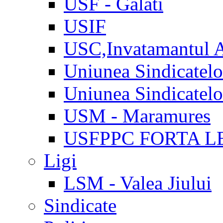
USF - Galati
USIF
USC,Invatamantul 
Uniunea Sindicatel
Uniunea Sindicatel
USM - Maramures
USFPPC FORTA L
Ligi
LSM - Valea Jiului
Sindicate