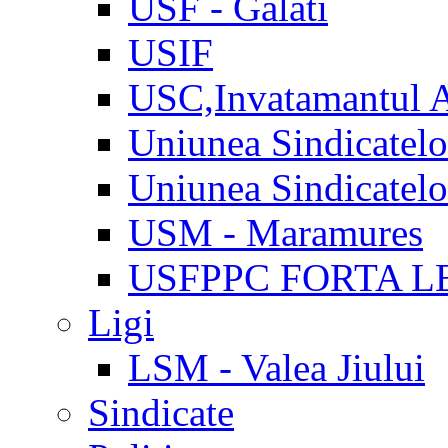
USF - Galati
USIF
USC,Invatamantul 
Uniunea Sindicatel
Uniunea Sindicatel
USM - Maramures
USFPPC FORTA L
Ligi
LSM - Valea Jiului
Sindicate