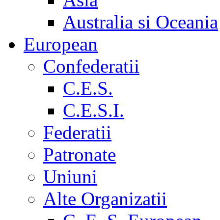
Australia si Oceania
European
Confederatii
C.E.S.
C.E.S.I.
Federatii
Patronate
Uniuni
Alte Organizatii