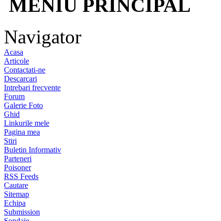
MENIU PRINCIPAL
Navigator
Acasa
Articole
Contactati-ne
Descarcari
Intrebari frecvente
Forum
Galerie Foto
Ghid
Linkurile mele
Pagina mea
Stiri
Buletin Informativ
Parteneri
Poisoner
RSS Feeds
Cautare
Sitemap
Echipa
Submission
Sondaje