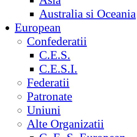
Australia si Oceania
European
Confederatii
C.E.S.
C.E.S.I.
Federatii
Patronate
Uniuni
Alte Organizatii