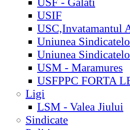
USF - Galati
USIF
USC,Invatamantul 
Uniunea Sindicatel
Uniunea Sindicatel
USM - Maramures
USFPPC FORTA L
Ligi
LSM - Valea Jiului
Sindicate