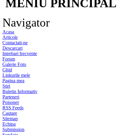
MENIU PRINCIPAL
Navigator
Acasa
Articole
Contactati-ne
Descarcari
Intrebari frecvente
Forum
Galerie Foto
Ghid
Linkurile mele
Pagina mea
Stiri
Buletin Informativ
Parteneri
Poisoner
RSS Feeds
Cautare
Sitemap
Echipa
Submission
Sondaje