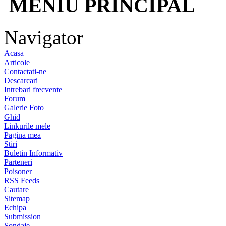
MENIU PRINCIPAL
Navigator
Acasa
Articole
Contactati-ne
Descarcari
Intrebari frecvente
Forum
Galerie Foto
Ghid
Linkurile mele
Pagina mea
Stiri
Buletin Informativ
Parteneri
Poisoner
RSS Feeds
Cautare
Sitemap
Echipa
Submission
Sondaje