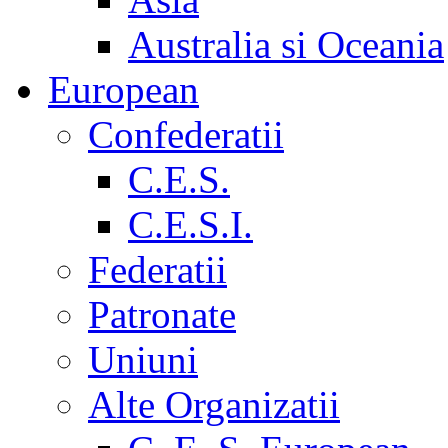
Australia si Oceania
European
Confederatii
C.E.S.
C.E.S.I.
Federatii
Patronate
Uniuni
Alte Organizatii