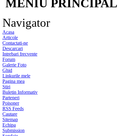
MENIU PRINCIPAL
Navigator
Acasa
Articole
Contactati-ne
Descarcari
Intrebari frecvente
Forum
Galerie Foto
Ghid
Linkurile mele
Pagina mea
Stiri
Buletin Informativ
Parteneri
Poisoner
RSS Feeds
Cautare
Sitemap
Echipa
Submission
Sondaje