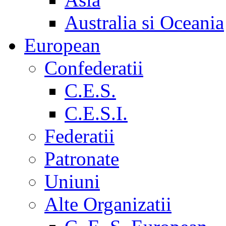
Australia si Oceania
European
Confederatii
C.E.S.
C.E.S.I.
Federatii
Patronate
Uniuni
Alte Organizatii