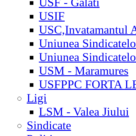
USF - Galati
USIF
USC,Invatamantul 
Uniunea Sindicatel
Uniunea Sindicatel
USM - Maramures
USFPPC FORTA L
Ligi
LSM - Valea Jiului
Sindicate