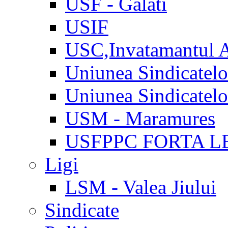
USF - Galati
USIF
USC,Invatamantul 
Uniunea Sindicatel
Uniunea Sindicatel
USM - Maramures
USFPPC FORTA L
Ligi
LSM - Valea Jiului
Sindicate