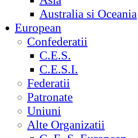
Australia si Oceania
European
Confederatii
C.E.S.
C.E.S.I.
Federatii
Patronate
Uniuni
Alte Organizatii