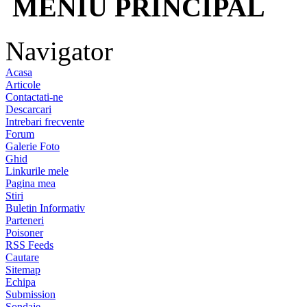
MENIU PRINCIPAL
Navigator
Acasa
Articole
Contactati-ne
Descarcari
Intrebari frecvente
Forum
Galerie Foto
Ghid
Linkurile mele
Pagina mea
Stiri
Buletin Informativ
Parteneri
Poisoner
RSS Feeds
Cautare
Sitemap
Echipa
Submission
Sondaje