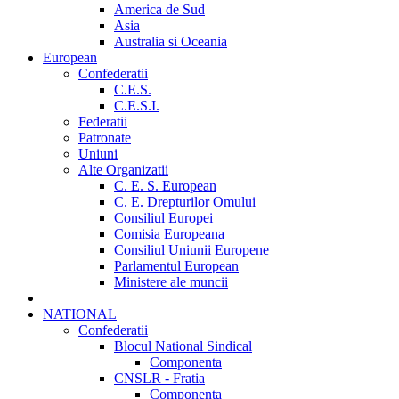
America de Sud
Asia
Australia si Oceania
European
Confederatii
C.E.S.
C.E.S.I.
Federatii
Patronate
Uniuni
Alte Organizatii
C. E. S. European
C. E. Drepturilor Omului
Consiliul Europei
Comisia Europeana
Consiliul Uniunii Europene
Parlamentul European
Ministere ale muncii
NATIONAL
Confederatii
Blocul National Sindical
Componenta
CNSLR - Fratia
Componenta