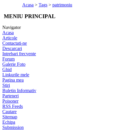
Acasa
>
Tags
>
patrimoniu
MENIU PRINCIPAL
Navigator
Acasa
Articole
Contactati-ne
Descarcari
Intrebari frecvente
Forum
Galerie Foto
Ghid
Linkurile mele
Pagina mea
Stiri
Buletin Informativ
Parteneri
Poisoner
RSS Feeds
Cautare
Sitemap
Echipa
Submission