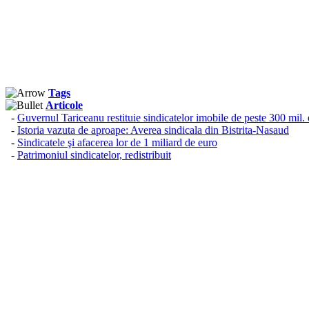
Tags
Articole
-
Guvernul Tariceanu restituie sindicatelor imobile de peste 300 mil.
-
Istoria vazuta de aproape: Averea sindicala din Bistrita-Nasaud
-
Sindicatele şi afacerea lor de 1 miliard de euro
-
Patrimoniul sindicatelor, redistribuit