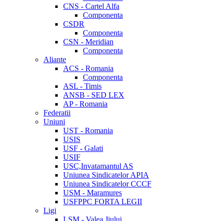
CNS - Cartel Alfa
Componenta
CSDR
Componenta
CSN - Meridian
Componenta
Aliante
ACS - Romania
Componenta
ASL - Timis
ANSB - SED LEX
AP - Romania
Federatii
Uniuni
UST - Romania
USIS
USF - Galati
USIF
USC,Invatamantul AS
Uniunea Sindicatelor APIA
Uniunea Sindicatelor CCCF
USM - Maramures
USFPPC FORTA LEGII
Ligi
LSM - Valea Jiului