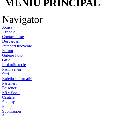
MENIU PRINCIPAL
Navigator
Acasa
Articole
Contactati-ne
Descarcari
Intrebari frecvente
Forum
Galerie Foto
Ghid
Linkurile mele
Pagina mea
Stiri
Buletin Informativ
Parteneri
Poisoner
RSS Feeds
Cautare
Sitemap
Echipa
Submission
Sondaje