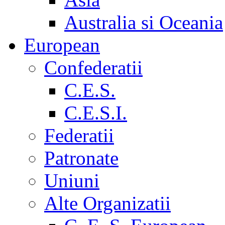
Australia si Oceania
European
Confederatii
C.E.S.
C.E.S.I.
Federatii
Patronate
Uniuni
Alte Organizatii