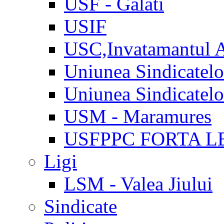
USF - Galati
USIF
USC,Invatamantul 
Uniunea Sindicatel
Uniunea Sindicatel
USM - Maramures
USFPPC FORTA L
Ligi
LSM - Valea Jiului
Sindicate