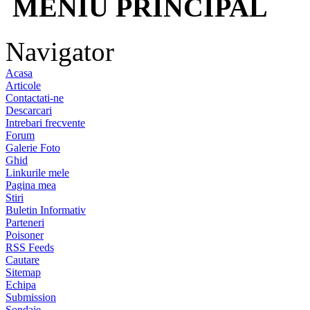
MENIU PRINCIPAL
Navigator
Acasa
Articole
Contactati-ne
Descarcari
Intrebari frecvente
Forum
Galerie Foto
Ghid
Linkurile mele
Pagina mea
Stiri
Buletin Informativ
Parteneri
Poisoner
RSS Feeds
Cautare
Sitemap
Echipa
Submission
Sondaje