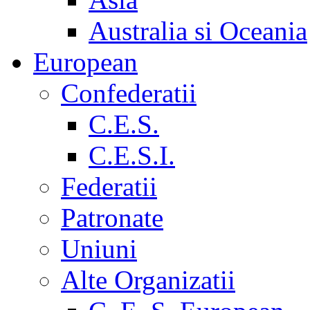
Australia si Oceania
European
Confederatii
C.E.S.
C.E.S.I.
Federatii
Patronate
Uniuni
Alte Organizatii