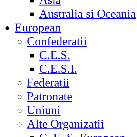
Australia si Oceania
European
Confederatii
C.E.S.
C.E.S.I.
Federatii
Patronate
Uniuni
Alte Organizatii