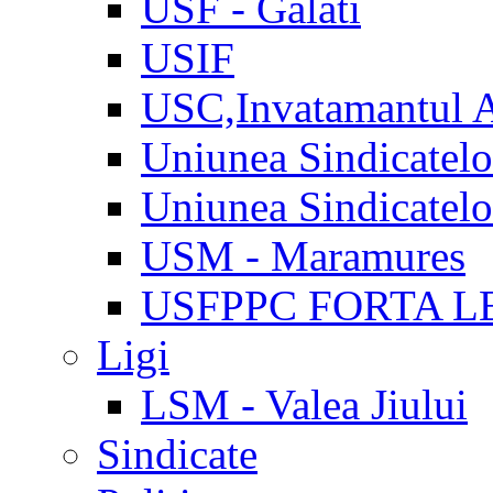
USF - Galati
USIF
USC,Invatamantul 
Uniunea Sindicatel
Uniunea Sindicatel
USM - Maramures
USFPPC FORTA L
Ligi
LSM - Valea Jiului
Sindicate