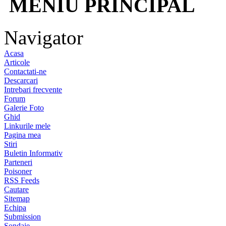
MENIU PRINCIPAL
Navigator
Acasa
Articole
Contactati-ne
Descarcari
Intrebari frecvente
Forum
Galerie Foto
Ghid
Linkurile mele
Pagina mea
Stiri
Buletin Informativ
Parteneri
Poisoner
RSS Feeds
Cautare
Sitemap
Echipa
Submission
Sondaje