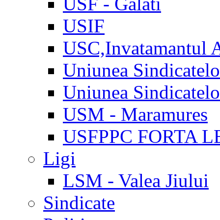
USF - Galati
USIF
USC,Invatamantul 
Uniunea Sindicatel
Uniunea Sindicatel
USM - Maramures
USFPPC FORTA L
Ligi
LSM - Valea Jiului
Sindicate