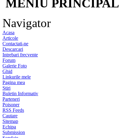
MENIU PRINCIPAL
Navigator
Acasa
Articole
Contactati-ne
Descarcari
Intrebari frecvente
Forum
Galerie Foto
Ghid
Linkurile mele
Pagina mea
Stiri
Buletin Informativ
Parteneri
Poisoner
RSS Feeds
Cautare
Sitemap
Echipa
Submission
Sondaje