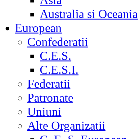
Australia si Oceania
European
Confederatii
C.E.S.
C.E.S.I.
Federatii
Patronate
Uniuni
Alte Organizatii