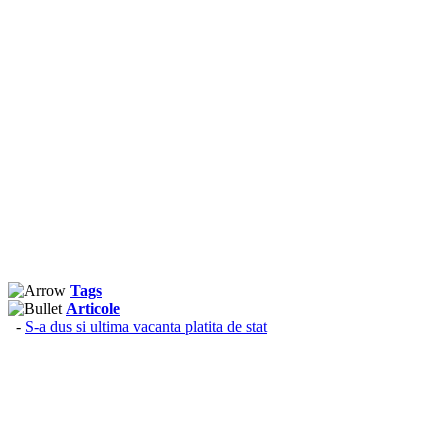
Tags
Articole
-
S-a dus si ultima vacanta platita de stat