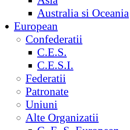
Australia si Oceania
European
Confederatii
C.E.S.
C.E.S.I.
Federatii
Patronate
Uniuni
Alte Organizatii