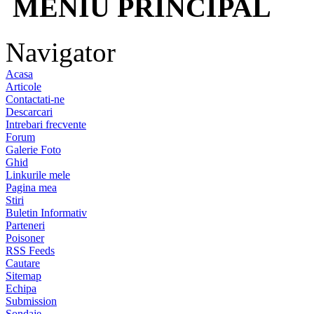
MENIU PRINCIPAL
Navigator
Acasa
Articole
Contactati-ne
Descarcari
Intrebari frecvente
Forum
Galerie Foto
Ghid
Linkurile mele
Pagina mea
Stiri
Buletin Informativ
Parteneri
Poisoner
RSS Feeds
Cautare
Sitemap
Echipa
Submission
Sondaje