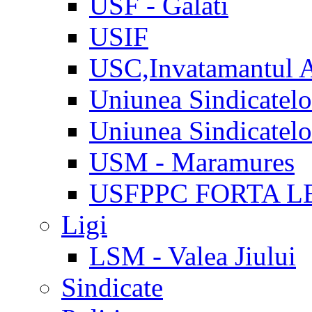
USF - Galati
USIF
USC,Invatamantul 
Uniunea Sindicatel
Uniunea Sindicatel
USM - Maramures
USFPPC FORTA L
Ligi
LSM - Valea Jiului
Sindicate