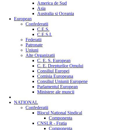
America de Sud
Asia
Australia si Oceania
European
Confederatii
C.E.S.
C.E.S.I.
Federatii
Patronate
Uniuni
Alte Organizatii
C. E. S. European
C. E. Drepturilor Omului
Consiliul Europei
Comisia Europeana
Consiliul Uniunii Europene
Parlamentul European
Ministere ale muncii
NATIONAL
Confederatii
Blocul National Sindical
Componenta
CNSLR - Fratia
Componenta