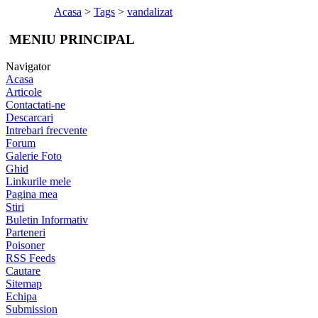
Acasa
>
Tags
>
vandalizat
MENIU PRINCIPAL
Navigator
Acasa
Articole
Contactati-ne
Descarcari
Intrebari frecvente
Forum
Galerie Foto
Ghid
Linkurile mele
Pagina mea
Stiri
Buletin Informativ
Parteneri
Poisoner
RSS Feeds
Cautare
Sitemap
Echipa
Submission