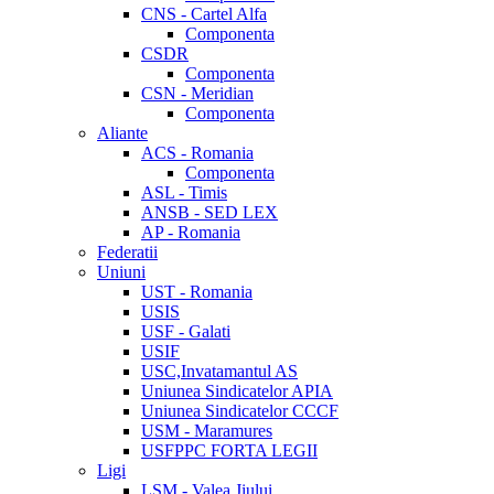
CNS - Cartel Alfa
Componenta
CSDR
Componenta
CSN - Meridian
Componenta
Aliante
ACS - Romania
Componenta
ASL - Timis
ANSB - SED LEX
AP - Romania
Federatii
Uniuni
UST - Romania
USIS
USF - Galati
USIF
USC,Invatamantul AS
Uniunea Sindicatelor APIA
Uniunea Sindicatelor CCCF
USM - Maramures
USFPPC FORTA LEGII
Ligi
LSM - Valea Jiului