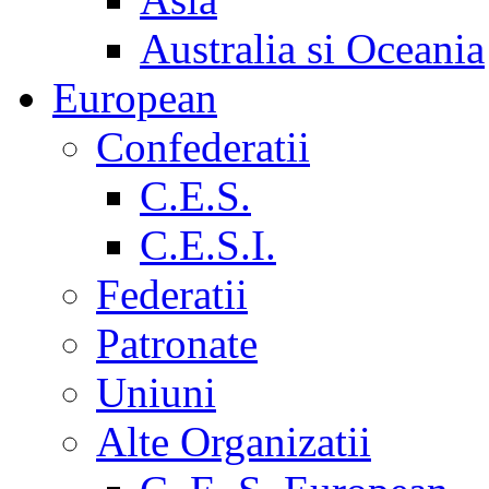
Australia si Oceania
European
Confederatii
C.E.S.
C.E.S.I.
Federatii
Patronate
Uniuni
Alte Organizatii