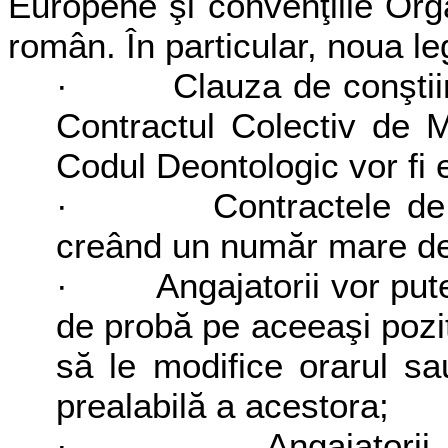
Europene şi convenţiile Organ
român. În particular, noua le
· Clauza de conştiinţă 
Contractul Colectiv de 
Codul Deontologic vor fi 
· Contractele de mun
creând un număr mare de a
· Angajatorii vor putea 
de probă pe aceeaşi poziţ
să le modifice orarul s
prealabilă a acestora;
· Angajatorii pot sc