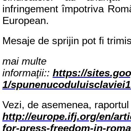
infringement împotriva Român
European.
Mesaje de sprijin pot fi trimi
mai multe
informaţii::
https://sites.g
1/spunenucoduluisclaviei16
Vezi, de asemenea, raportul 
http://europe.ifj.org/en/ar
for-press-freedom-in-roma