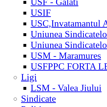
USF - Galati
USIF
USC,Invatamantul 
Uniunea Sindicatel
Uniunea Sindicatel
USM - Maramures
USFPPC FORTA L
Ligi
LSM - Valea Jiului
Sindicate