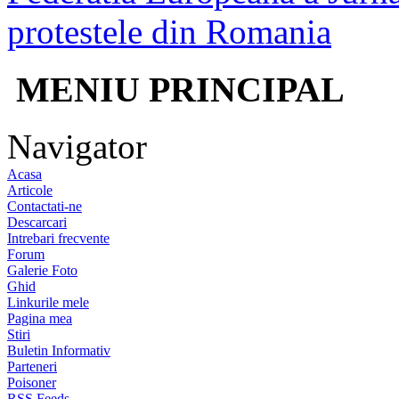
protestele din Romania
MENIU PRINCIPAL
Navigator
Acasa
Articole
Contactati-ne
Descarcari
Intrebari frecvente
Forum
Galerie Foto
Ghid
Linkurile mele
Pagina mea
Stiri
Buletin Informativ
Parteneri
Poisoner
RSS Feeds