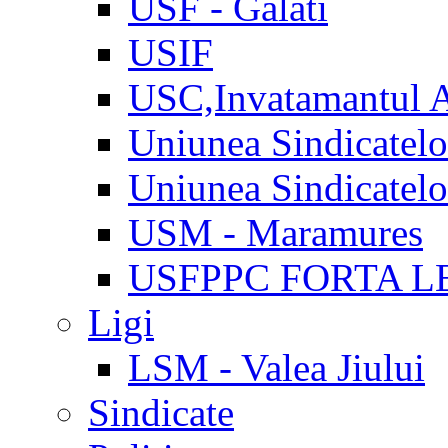
USF - Galati
USIF
USC,Invatamantul 
Uniunea Sindicatel
Uniunea Sindicatel
USM - Maramures
USFPPC FORTA L
Ligi
LSM - Valea Jiului
Sindicate