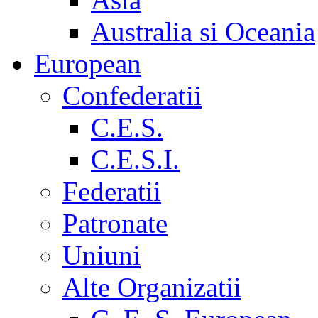
Australia si Oceania
European
Confederatii
C.E.S.
C.E.S.I.
Federatii
Patronate
Uniuni
Alte Organizatii