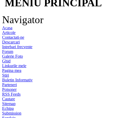
MENIU PRINCIPAL
Navigator
Acasa
Articole
Contactati-ne
Descarcari
Intrebari frecvente
Forum
Galerie Foto
Ghid
Linkurile mele
Pagina mea
Stiri
Buletin Informativ
Parteneri
Poisoner
RSS Feeds
Cautare
Sitemap
Echipa
Submission
Sondaje