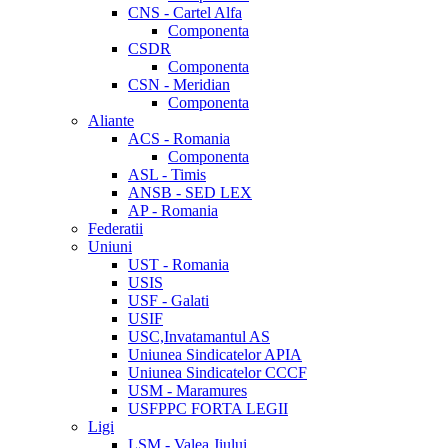
CNS - Cartel Alfa
Componenta
CSDR
Componenta
CSN - Meridian
Componenta
Aliante
ACS - Romania
Componenta
ASL - Timis
ANSB - SED LEX
AP - Romania
Federatii
Uniuni
UST - Romania
USIS
USF - Galati
USIF
USC,Invatamantul AS
Uniunea Sindicatelor APIA
Uniunea Sindicatelor CCCF
USM - Maramures
USFPPC FORTA LEGII
Ligi
LSM - Valea Jiului