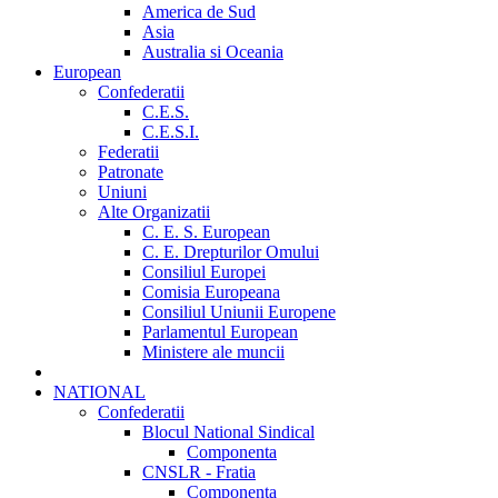
America de Sud
Asia
Australia si Oceania
European
Confederatii
C.E.S.
C.E.S.I.
Federatii
Patronate
Uniuni
Alte Organizatii
C. E. S. European
C. E. Drepturilor Omului
Consiliul Europei
Comisia Europeana
Consiliul Uniunii Europene
Parlamentul European
Ministere ale muncii
NATIONAL
Confederatii
Blocul National Sindical
Componenta
CNSLR - Fratia
Componenta