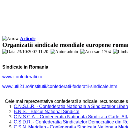
Articole
Organizatii sindicale mondiale europene roma
23/10/2007 11:20
admin
1704
Sindicate in Romania
www.confederatii.ro
www.util21.ro/institutii/confederatii-federatii-sindicale.htm
Cele mai reprezentative confederatii sindicale, recunoscute si 
C.N.S.L.R. - Confederatia Nationala a Sindicatelor Liber
B.N.S. - Blocul National Sindical;
C.N.S.C.A. - Confederatia Nationala Sindicala Cartel Alf
C.S.D.R. - Confederatia Sindicatelor Democratice din R
C.S.N. Meridian - Confederatia Sindicala Nationala Meri