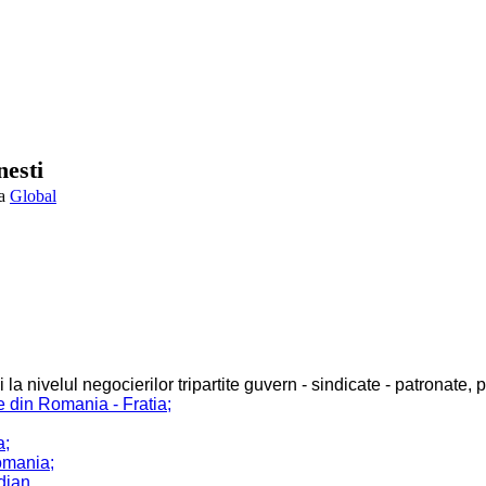
nesti
Global
la nivelul negocierilor tripartite guvern - sindicate - patronate,
e din Romania - Fratia;
a;
omania;
dian.