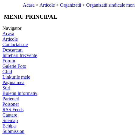
Acasa
>
Articole
>
Organizatii
>
Organizatii sindicale mo
MENIU PRINCIPAL
Navigator
Acasa
Articole
Contactati-ne
Descarcari
Intrebari frecvente
Forum
Galerie Foto
Ghid
Linkurile mele
Pagina mea
Stiri
Buletin Informativ
Parteneri
Poisoner
RSS Feeds
Cautare
Sitemap
Echipa
Submission