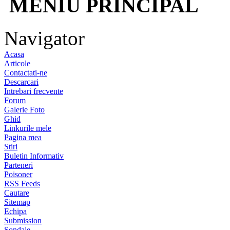
MENIU PRINCIPAL
Navigator
Acasa
Articole
Contactati-ne
Descarcari
Intrebari frecvente
Forum
Galerie Foto
Ghid
Linkurile mele
Pagina mea
Stiri
Buletin Informativ
Parteneri
Poisoner
RSS Feeds
Cautare
Sitemap
Echipa
Submission
Sondaje