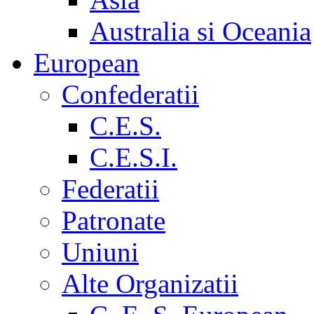
Australia si Oceania
European
Confederatii
C.E.S.
C.E.S.I.
Federatii
Patronate
Uniuni
Alte Organizatii