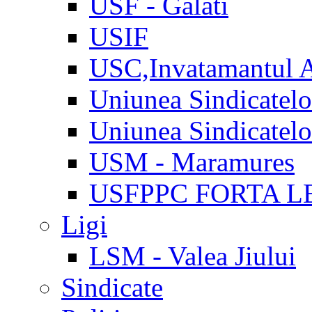
USF - Galati
USIF
USC,Invatamantul 
Uniunea Sindicatel
Uniunea Sindicatel
USM - Maramures
USFPPC FORTA L
Ligi
LSM - Valea Jiului
Sindicate