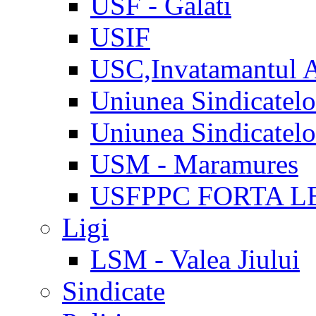
USF - Galati
USIF
USC,Invatamantul 
Uniunea Sindicatel
Uniunea Sindicatel
USM - Maramures
USFPPC FORTA L
Ligi
LSM - Valea Jiului
Sindicate