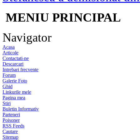
MENIU PRINCIPAL
Navigator
Acasa
Articole
Contactati-ne
Descarcari
Intrebari frecvente
Forum
Galerie Foto
Ghid
Linkurile mele
Pagina mea
Stiri
Buletin Informativ
Parteneri
Poisoner
RSS Feeds
Cautare
Sitemap