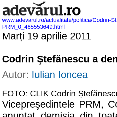
www.adevarul.ro/actualitate/politica/Codrin-S
PRM_0_465553649.html
Marți 19 aprilie 2011
Codrin Ştefănescu a de
Autor:
Iulian Ioncea
FOTO: CLIK Codrin Ștefănesc
Vicepreşedintele PRM, Co
anunţat demisia din toate