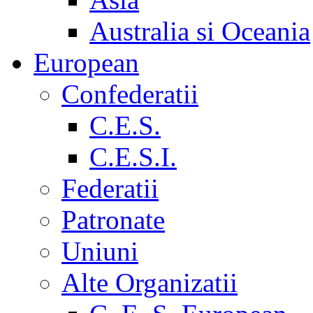
Australia si Oceania
European
Confederatii
C.E.S.
C.E.S.I.
Federatii
Patronate
Uniuni
Alte Organizatii