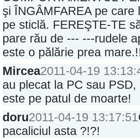
şi ÎNGÂMFAREA pe care le
pe sticlă. FEREŞTE-TE să 
pare rău de --- ---rudele apr
este o pălărie prea mare.!
Mircea
2011-04-19 13:13:
au plecat la PC sau PSD, 
este pe patul de moarte!
doru
2011-04-19 13:17:51
pacaliciul asta ?!?!