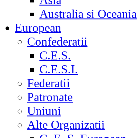
Australia si Oceania
European
Confederatii
C.E.S.
C.E.S.I.
Federatii
Patronate
Uniuni
Alte Organizatii