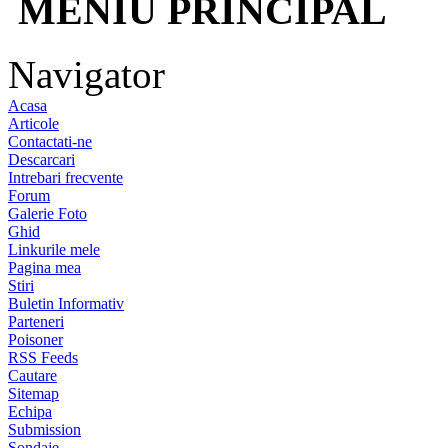
MENIU PRINCIPAL
Navigator
Acasa
Articole
Contactati-ne
Descarcari
Intrebari frecvente
Forum
Galerie Foto
Ghid
Linkurile mele
Pagina mea
Stiri
Buletin Informativ
Parteneri
Poisoner
RSS Feeds
Cautare
Sitemap
Echipa
Submission
Sondaje