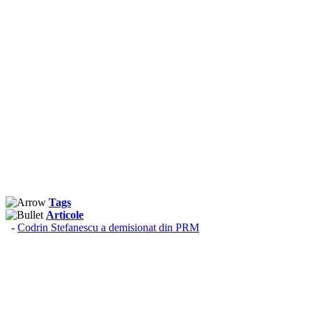
Tags
Articole
-
Codrin Stefanescu a demisionat din PRM