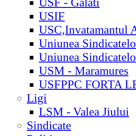
USF - Galati
USIF
USC,Invatamantul 
Uniunea Sindicatel
Uniunea Sindicatel
USM - Maramures
USFPPC FORTA L
Ligi
LSM - Valea Jiului
Sindicate