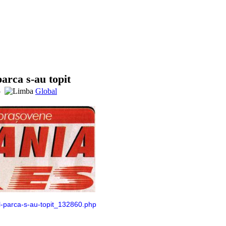
parca s-au topit
5
Global
fil-parca-s-au-topit_132860.php