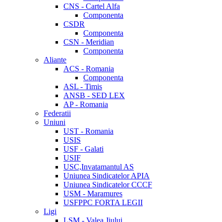
CNS - Cartel Alfa
Componenta
CSDR
Componenta
CSN - Meridian
Componenta
Aliante
ACS - Romania
Componenta
ASL - Timis
ANSB - SED LEX
AP - Romania
Federatii
Uniuni
UST - Romania
USIS
USF - Galati
USIF
USC,Invatamantul AS
Uniunea Sindicatelor APIA
Uniunea Sindicatelor CCCF
USM - Maramures
USFPPC FORTA LEGII
Ligi
LSM - Valea Jiului