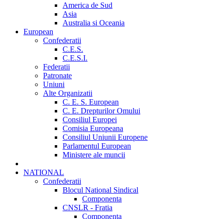
America de Sud
Asia
Australia si Oceania
European
Confederatii
C.E.S.
C.E.S.I.
Federatii
Patronate
Uniuni
Alte Organizatii
C. E. S. European
C. E. Drepturilor Omului
Consiliul Europei
Comisia Europeana
Consiliul Uniunii Europene
Parlamentul European
Ministere ale muncii
NATIONAL
Confederatii
Blocul National Sindical
Componenta
CNSLR - Fratia
Componenta