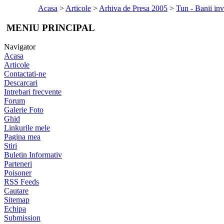
Acasa
>
Articole
>
Arhiva de Presa 2005
>
Tun - Banii inve
MENIU PRINCIPAL
Navigator
Acasa
Articole
Contactati-ne
Descarcari
Intrebari frecvente
Forum
Galerie Foto
Ghid
Linkurile mele
Pagina mea
Stiri
Buletin Informativ
Parteneri
Poisoner
RSS Feeds
Cautare
Sitemap
Echipa
Submission