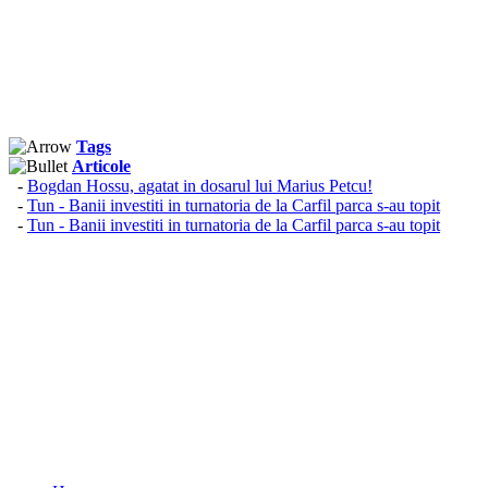
Tags
Articole
-
Bogdan Hossu, agatat in dosarul lui Marius Petcu!
-
Tun - Banii investiti in turnatoria de la Carfil parca s-au topit
-
Tun - Banii investiti in turnatoria de la Carfil parca s-au topit