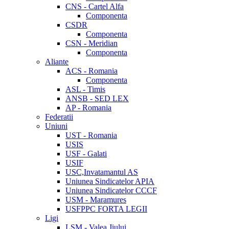
CNS - Cartel Alfa
Componenta
CSDR
Componenta
CSN - Meridian
Componenta
Aliante
ACS - Romania
Componenta
ASL - Timis
ANSB - SED LEX
AP - Romania
Federatii
Uniuni
UST - Romania
USIS
USF - Galati
USIF
USC,Invatamantul AS
Uniunea Sindicatelor APIA
Uniunea Sindicatelor CCCF
USM - Maramures
USFPPC FORTA LEGII
Ligi
LSM - Valea Jiului