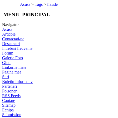
Acasa
>
Tags
>
fraude
MENIU PRINCIPAL
Navigator
Acasa
Articole
Contactati-ne
Descarcari
Intrebari frecvente
Forum
Galerie Foto
Ghid
Linkurile mele
Pagina mea
Stiri
Buletin Informativ
Parteneri
Poisoner
RSS Feeds
Cautare
Sitemap
Echipa
Submission