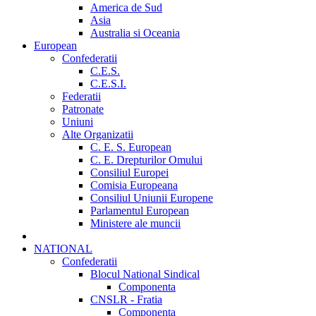
America de Sud
Asia
Australia si Oceania
European
Confederatii
C.E.S.
C.E.S.I.
Federatii
Patronate
Uniuni
Alte Organizatii
C. E. S. European
C. E. Drepturilor Omului
Consiliul Europei
Comisia Europeana
Consiliul Uniunii Europene
Parlamentul European
Ministere ale muncii
NATIONAL
Confederatii
Blocul National Sindical
Componenta
CNSLR - Fratia
Componenta