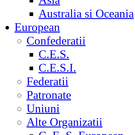
Australia si Oceania
European
Confederatii
C.E.S.
C.E.S.I.
Federatii
Patronate
Uniuni
Alte Organizatii