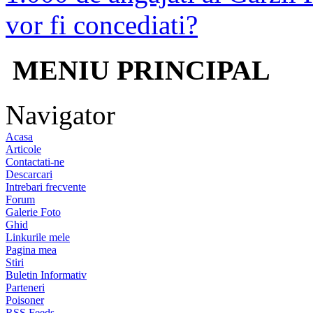
vor fi concediati?
MENIU PRINCIPAL
Navigator
Acasa
Articole
Contactati-ne
Descarcari
Intrebari frecvente
Forum
Galerie Foto
Ghid
Linkurile mele
Pagina mea
Stiri
Buletin Informativ
Parteneri
Poisoner
RSS Feeds