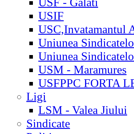
USF - Galati
USIF
USC,Invatamantul 
Uniunea Sindicatel
Uniunea Sindicatel
USM - Maramures
USFPPC FORTA L
Ligi
LSM - Valea Jiului
Sindicate