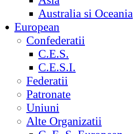
Australia si Oceania
European
Confederatii
C.E.S.
C.E.S.I.
Federatii
Patronate
Uniuni
Alte Organizatii