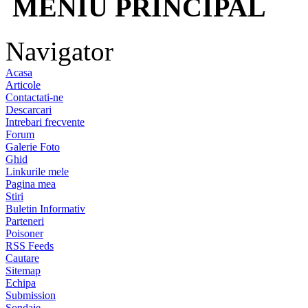
MENIU PRINCIPAL
Navigator
Acasa
Articole
Contactati-ne
Descarcari
Intrebari frecvente
Forum
Galerie Foto
Ghid
Linkurile mele
Pagina mea
Stiri
Buletin Informativ
Parteneri
Poisoner
RSS Feeds
Cautare
Sitemap
Echipa
Submission
Sondaje