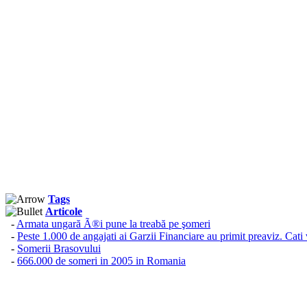
Tags
Articole
-
Armata ungară Ã®i pune la treabă pe şomeri
-
Peste 1.000 de angajati ai Garzii Financiare au primit preaviz. Cati 
-
Somerii Brasovului
-
666.000 de someri in 2005 in Romania