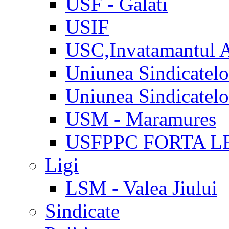
USF - Galati
USIF
USC,Invatamantul 
Uniunea Sindicatel
Uniunea Sindicatel
USM - Maramures
USFPPC FORTA L
Ligi
LSM - Valea Jiului
Sindicate