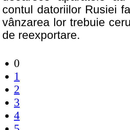
contul datoriilor Rusiei 
vânzarea lor trebuie ceru
de reexportare.
0
1
2
3
4
5