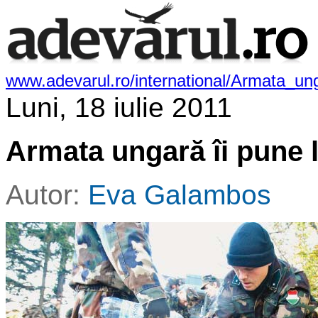
www.adevarul.ro/international/Armata_u
Luni, 18 iulie 2011
Armata ungară îi pune 
Autor:
Eva Galambos