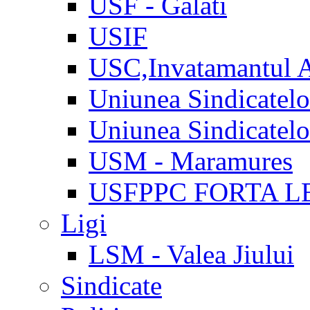
USF - Galati
USIF
USC,Invatamantul 
Uniunea Sindicatel
Uniunea Sindicatel
USM - Maramures
USFPPC FORTA L
Ligi
LSM - Valea Jiului
Sindicate