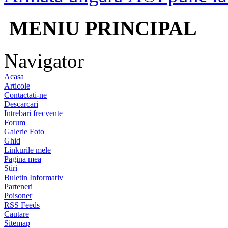
MENIU PRINCIPAL
Navigator
Acasa
Articole
Contactati-ne
Descarcari
Intrebari frecvente
Forum
Galerie Foto
Ghid
Linkurile mele
Pagina mea
Stiri
Buletin Informativ
Parteneri
Poisoner
RSS Feeds
Cautare
Sitemap