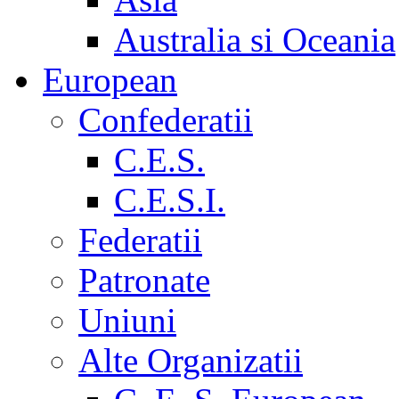
Australia si Oceania
European
Confederatii
C.E.S.
C.E.S.I.
Federatii
Patronate
Uniuni
Alte Organizatii