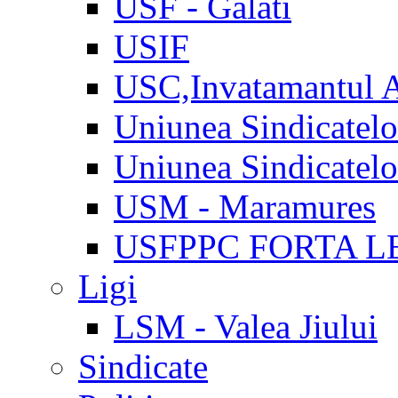
USF - Galati
USIF
USC,Invatamantul 
Uniunea Sindicatel
Uniunea Sindicatel
USM - Maramures
USFPPC FORTA L
Ligi
LSM - Valea Jiului
Sindicate