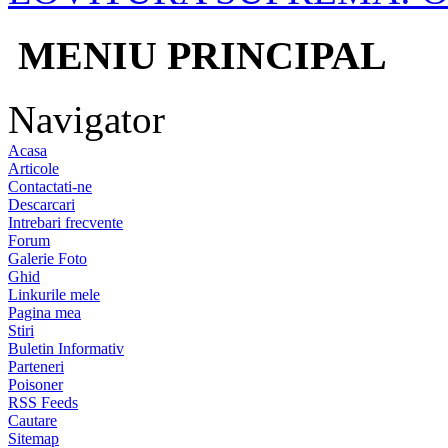
MENIU PRINCIPAL
Navigator
Acasa
Articole
Contactati-ne
Descarcari
Intrebari frecvente
Forum
Galerie Foto
Ghid
Linkurile mele
Pagina mea
Stiri
Buletin Informativ
Parteneri
Poisoner
RSS Feeds
Cautare
Sitemap