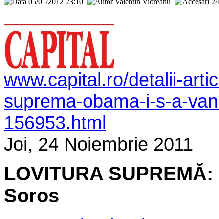
05/01/2012 23:10
Valentin Vioreanu
2
www.capital.ro/detalii-artico
suprema-obama-i-s-a-vand
156953.html
Joi, 24 Noiembrie 2011
LOVITURA SUPREMĂ: Ob
Soros