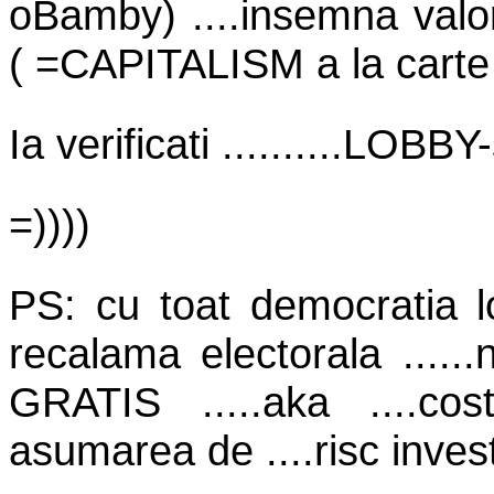
oBamby) ....insemna valori
( =CAPITALISM a la carte 
Ia verificati ..........LOBBY-st
=))))
PS: cu toat democratia lo
recalama electorala ......
GRATIS .....aka ....cos
asumarea de ....risc investi