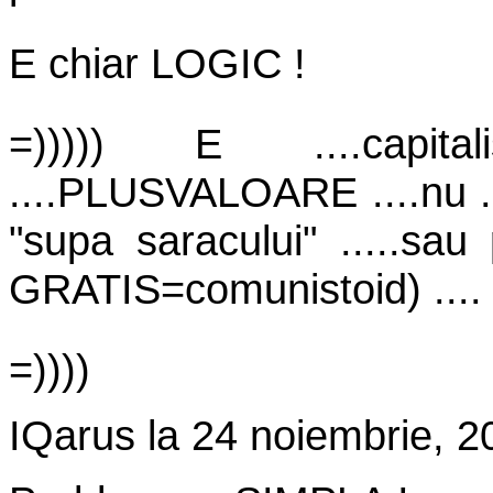
E chiar LOGIC !
=))))) E ....capit
....PLUSVALOARE ....nu ...
"supa saracului" .....sa
GRATIS=comunistoid) ....
=))))
IQarus
la
24 noiembrie, 2