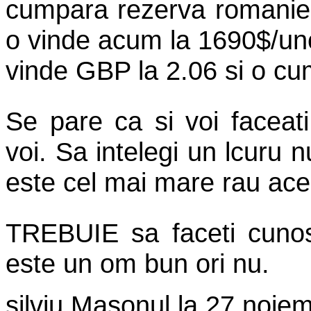
cumpara rezerva romaniei
o vinde acum la 1690$/un
vinde GBP la 2.06 si o cu
Se pare ca si voi faceati 
voi. Sa intelegi un lcuru
este cel mai mare rau ace
TREBUIE sa faceti cunos
este un om bun ori nu.
silviu Masonul
la
27 noiem