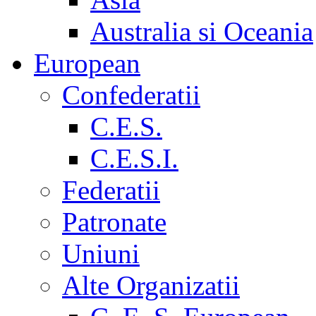
Australia si Oceania
European
Confederatii
C.E.S.
C.E.S.I.
Federatii
Patronate
Uniuni
Alte Organizatii