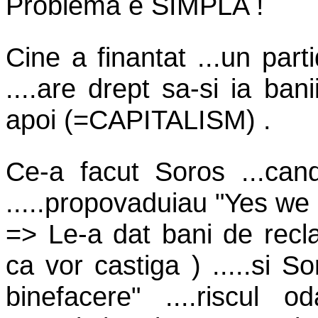
Problema e SIMPLA !
Cine a finantat ...un par
....are drept sa-si ia banii
apoi (=CAPITALISM) .
Ce-a facut Soros ...ca
.....propovaduiau "Yes we c
=> Le-a dat bani de recl
ca vor castiga ) .....si S
binefacere" ....riscul o