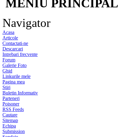
MENIU PRINCIPAL
Navigator
Acasa
Articole
Contactati-ne
Descarcari
Intrebari frecvente
Forum
Galerie Foto
Ghid
Linkurile mele
Pagina mea
Stiri
Buletin Informativ
Parteneri
Poisoner
RSS Feeds
Cautare
Sitemap
Echipa
Submission
Sondaje