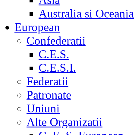
Australia si Oceania
European
Confederatii
C.E.S.
C.E.S.I.
Federatii
Patronate
Uniuni
Alte Organizatii