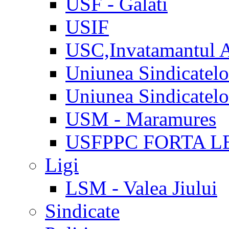
USF - Galati
USIF
USC,Invatamantul 
Uniunea Sindicatel
Uniunea Sindicatel
USM - Maramures
USFPPC FORTA L
Ligi
LSM - Valea Jiului
Sindicate