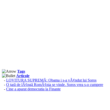
Tags
Articole
-
LOVITURA SUPREMĂ: Obama i s-a vÃ¢ndut lui Soros
-
O țară de lÃ¢ngă RomÃ¢nia se vinde. Soros vrea s-o cumpere
-
Cine a aparat democratia la Finante