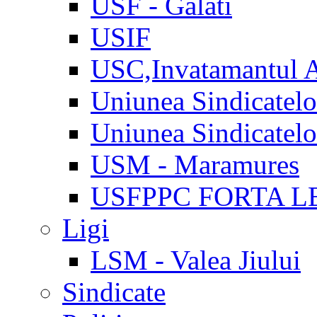
USF - Galati
USIF
USC,Invatamantul 
Uniunea Sindicatel
Uniunea Sindicatel
USM - Maramures
USFPPC FORTA L
Ligi
LSM - Valea Jiului
Sindicate