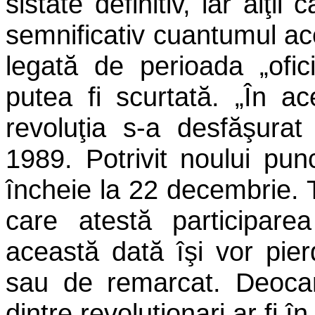
sistate definitiv, iar alţii
semnificativ cuantumul ace
legată de perioada „ofici
putea fi scurtată. „În ac
revoluţia s-a desfăşura
1989. Potrivit noului pun
încheie la 22 decembrie. 
care atestă participare
această dată îşi vor pier
sau de remarcat. Deocam
dintre revoluţionari ar fi î