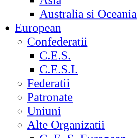
Australia si Oceania
European
Confederatii
C.E.S.
C.E.S.I.
Federatii
Patronate
Uniuni
Alte Organizatii