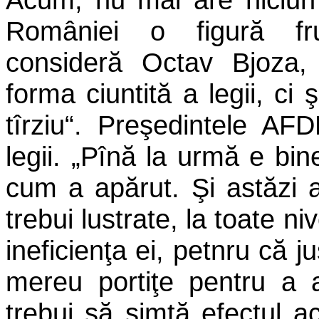
României o figură fr
consideră Octav Bjoza
forma ciuntită a legii, ci 
tîrziu“. Preşedintele AF
legii. „Pînă la urmă e bin
cum a apărut. Şi astăzi 
trebui lustrate, la toate ni
ineficienţa ei, petnru că 
mereu portiţe pentru a 
trebui să simtă efectul ac