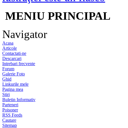
MENIU PRINCIPAL
Navigator
Acasa
Articole
Contactati-ne
Descarcari
Intrebari frecvente
Forum
Galerie Foto
Ghid
Linkurile mele
Pagina mea
Stiri
Buletin Informativ
Parteneri
Poisoner
RSS Feeds
Cautare
Sitemap