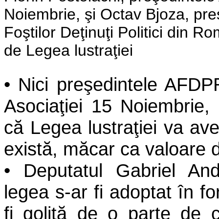
Noiembrie, şi Octav Bjoza, preş
Foştilor Deţinuţi Politici din R
de Legea lustraţiei
• Nici preşedintele AFDPR
Asociaţiei 15 Noiembrie, 
că Legea lustraţiei va av
există, măcar ca valoare 
• Deputatul Gabriel A
legea s-ar fi adoptat în f
fi golită de o parte de c