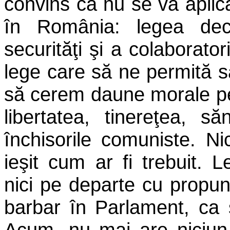
convins că nu se va aplica
în România: legea decons
securităţi şi a colaboratori
lege care să ne permită s
să cerem daune morale pen
libertatea, tinereţea, s
închisorile comuniste. N
ieşit cum ar fi trebuit. 
nici pe departe cu propune
barbar în Parlament, ca şi
Acum, nu mai are niciun