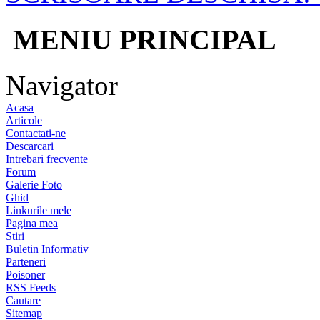
MENIU PRINCIPAL
Navigator
Acasa
Articole
Contactati-ne
Descarcari
Intrebari frecvente
Forum
Galerie Foto
Ghid
Linkurile mele
Pagina mea
Stiri
Buletin Informativ
Parteneri
Poisoner
RSS Feeds
Cautare
Sitemap