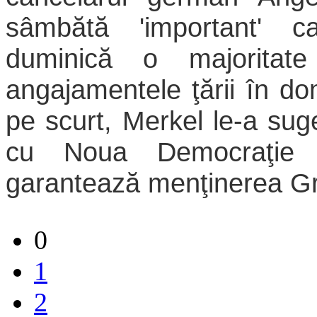
sâmbătă 'important' c
duminică o majoritat
angajamentele ţării în dom
pe scurt, Merkel le-a sug
cu Noua Democraţie 
garantează menţinerea Gr
0
1
2