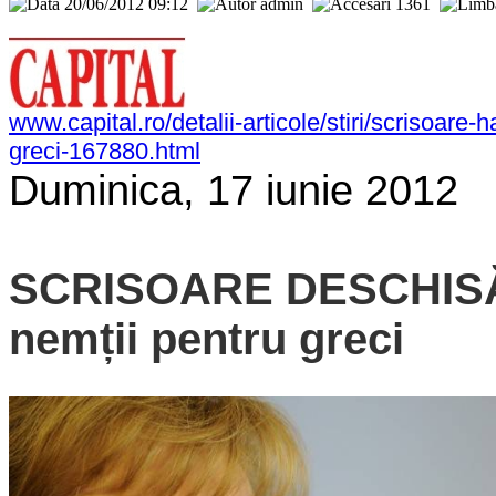
20/06/2012 09:12
admin
1361
www.capital.ro/detalii-articole/stiri/scrisoare
greci-167880.html
Duminica, 17 iunie 2012
SCRISOARE DESCHISĂ:
nemții pentru greci