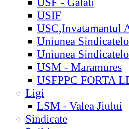
USF - Galati
USIF
USC,Invatamantul 
Uniunea Sindicatel
Uniunea Sindicatel
USM - Maramures
USFPPC FORTA L
Ligi
LSM - Valea Jiului
Sindicate