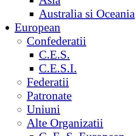
Australia si Oceania
European
Confederatii
C.E.S.
C.E.S.I.
Federatii
Patronate
Uniuni
Alte Organizatii