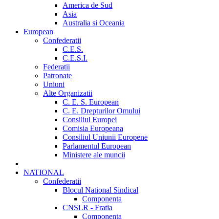
America de Sud
Asia
Australia si Oceania
European
Confederatii
C.E.S.
C.E.S.I.
Federatii
Patronate
Uniuni
Alte Organizatii
C. E. S. European
C. E. Drepturilor Omului
Consiliul Europei
Comisia Europeana
Consiliul Uniunii Europene
Parlamentul European
Ministere ale muncii
NATIONAL
Confederatii
Blocul National Sindical
Componenta
CNSLR - Fratia
Componenta