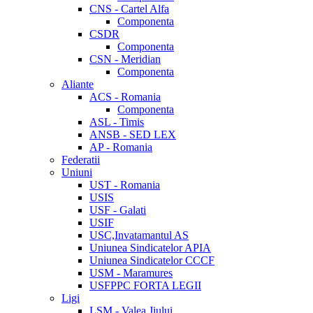
CNS - Cartel Alfa
Componenta
CSDR
Componenta
CSN - Meridian
Componenta
Aliante
ACS - Romania
Componenta
ASL - Timis
ANSB - SED LEX
AP - Romania
Federatii
Uniuni
UST - Romania
USIS
USF - Galati
USIF
USC,Invatamantul AS
Uniunea Sindicatelor APIA
Uniunea Sindicatelor CCCF
USM - Maramures
USFPPC FORTA LEGII
Ligi
LSM - Valea Jiului