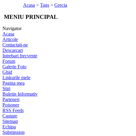
Acasa
>
Tags
>
Grecia
MENIU PRINCIPAL
Navigator
Acasa
Articole
Contactati-ne
Descarcari
Intrebari frecvente
Forum
Galerie Foto
Ghid
Linkurile mele
Pagina mea
Stiri
Buletin Informativ
Parteneri
Poisoner
RSS Feeds
Cautare
Sitemap
Echipa
Submission