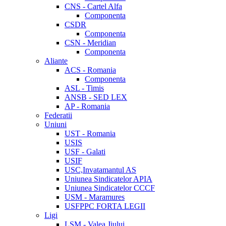
CNS - Cartel Alfa
Componenta
CSDR
Componenta
CSN - Meridian
Componenta
Aliante
ACS - Romania
Componenta
ASL - Timis
ANSB - SED LEX
AP - Romania
Federatii
Uniuni
UST - Romania
USIS
USF - Galati
USIF
USC,Invatamantul AS
Uniunea Sindicatelor APIA
Uniunea Sindicatelor CCCF
USM - Maramures
USFPPC FORTA LEGII
Ligi
LSM - Valea Jiului