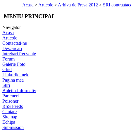
Acasa
>
Articole
>
Arhiva de Presa 2012
>
SRI contraatac
MENIU PRINCIPAL
Navigator
Acasa
Articole
Contactati-ne
Descarcari
Intrebari frecvente
Forum
Galerie Foto
Ghid
Linkurile mele
Pagina mea
Stiri
Buletin Informativ
Parteneri
Poisoner
RSS Feeds
Cautare
Sitemap
Echipa
Submission