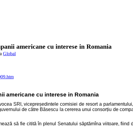
anii americane cu interese in Romania
Global
6909.htm
ii americane cu interese in Romania
vocea SRI, vicepreședintele comisiei de resort a parlamentului,
ma guvernului de către Băsescu la cererea unui consorțiu de comp
ază să fie citită în plenul Senatului săptămîna viitoare, fiind d