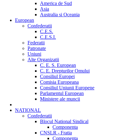
America de Sud
Asia
Australia si Oceania
European
Confederatii
C.E.S.
C.E.S.I.
Federatii
Patronate
Uniuni
Alte Organizatii
C. E. S. European
C. E. Drepturilor Omului
Consiliul Europei
Comisia Europeana
Consiliul Uniunii Europene
Parlamentul European
Ministere ale muncii
NATIONAL
Confederatii
Blocul National Sindical
Componenta
CNSLR - Fratia
Componenta