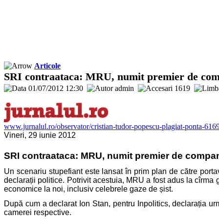
Articole
SRI contraataca: MRU, numit premier de comp
01/07/2012 12:30
admin
1619
www.jurnalul.ro/observator/cristian-tudor-popescu-plagiat-ponta-61
Vineri, 29 iunie 2012
SRI contraataca: MRU, numit premier de compan
Un scenariu stupefiant este lansat în prim plan de către porta
declarații politice. Potrivit acestuia, MRU a fost adus la cîr
economice la noi, inclusiv celebrele gaze de șist.
După cum a declarat Ion Stan, pentru Inpolitics, declarația urme
camerei respective.