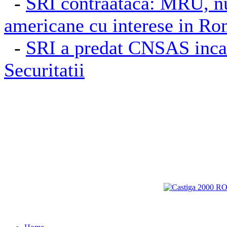
-
SRI contraataca: MRU, n
americane cu interese in R
-
SRI a predat CNSAS inca 
Securitatii