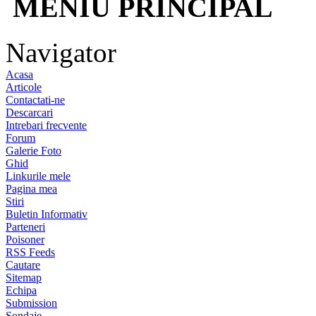
MENIU PRINCIPAL
Navigator
Acasa
Articole
Contactati-ne
Descarcari
Intrebari frecvente
Forum
Galerie Foto
Ghid
Linkurile mele
Pagina mea
Stiri
Buletin Informativ
Parteneri
Poisoner
RSS Feeds
Cautare
Sitemap
Echipa
Submission
Sondaje