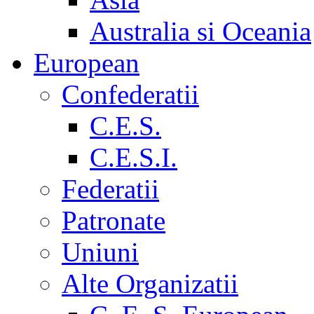
Australia si Oceania
European
Confederatii
C.E.S.
C.E.S.I.
Federatii
Patronate
Uniuni
Alte Organizatii