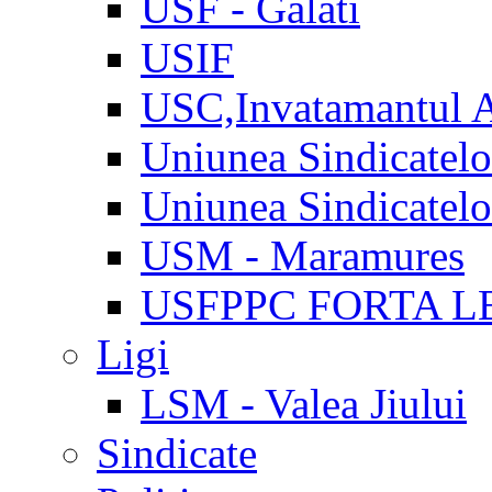
USF - Galati
USIF
USC,Invatamantul 
Uniunea Sindicatel
Uniunea Sindicatel
USM - Maramures
USFPPC FORTA L
Ligi
LSM - Valea Jiului
Sindicate