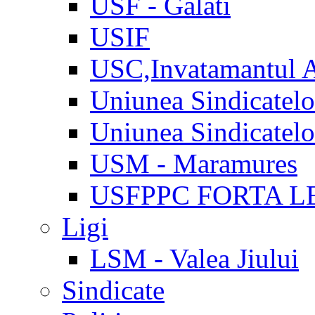
USF - Galati
USIF
USC,Invatamantul 
Uniunea Sindicatel
Uniunea Sindicatel
USM - Maramures
USFPPC FORTA L
Ligi
LSM - Valea Jiului
Sindicate