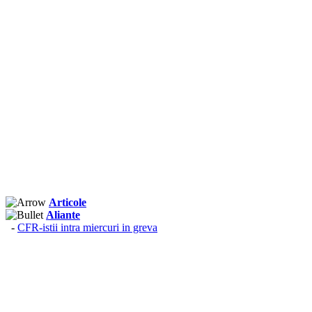
Articole
Aliante
-
CFR-istii intra miercuri in greva