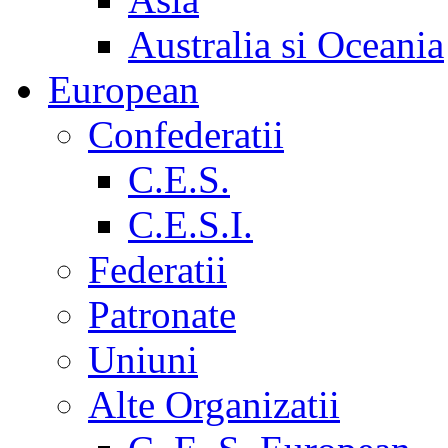
Australia si Oceania
European
Confederatii
C.E.S.
C.E.S.I.
Federatii
Patronate
Uniuni
Alte Organizatii