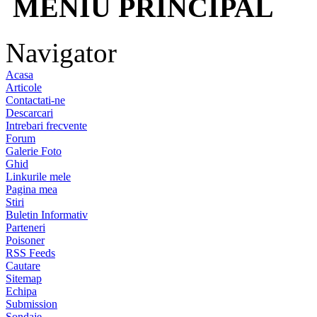
MENIU PRINCIPAL
Navigator
Acasa
Articole
Contactati-ne
Descarcari
Intrebari frecvente
Forum
Galerie Foto
Ghid
Linkurile mele
Pagina mea
Stiri
Buletin Informativ
Parteneri
Poisoner
RSS Feeds
Cautare
Sitemap
Echipa
Submission
Sondaje