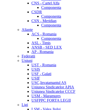
CNS - Cartel Alfa
Componenta
CSDR
Componenta
CSN - Meridian
Componenta
Aliante
ACS - Romania
Componenta
ASL - Timis
ANSB - SED LEX
AP - Romania
Federatii
Uniuni
UST - Romania
USIS
USF - Galati
USIF
USC,Invatamantul AS
Uniunea Sindicatelor APIA
Uniunea Sindicatelor CCCF
USM - Maramures
USFPPC FORTA LEGII
Ligi
LSM - Valea Jiului