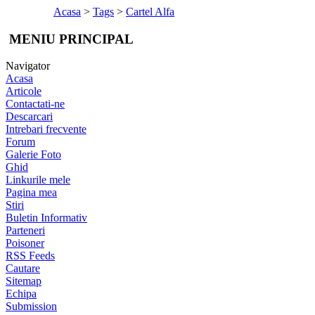
Acasa
>
Tags
>
Cartel Alfa
MENIU PRINCIPAL
Navigator
Acasa
Articole
Contactati-ne
Descarcari
Intrebari frecvente
Forum
Galerie Foto
Ghid
Linkurile mele
Pagina mea
Stiri
Buletin Informativ
Parteneri
Poisoner
RSS Feeds
Cautare
Sitemap
Echipa
Submission