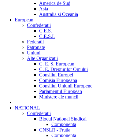
America de Sud
Asia
Australia si Oceania
European
Confederatii
C.E.S.
C.E.S.I.
Federatii
Patronate
Uniuni
Alte Organizatii
C. E. S. European
C. E. Drepturilor Omului
Consiliul Europei
Comisia Europeana
Consiliul Uniunii Europene
Parlamentul European
Ministere ale muncii
NATIONAL
Confederatii
Blocul National Sindical
Componenta
CNSLR - Fratia
Componenta