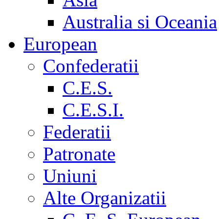
Australia si Oceania
European
Confederatii
C.E.S.
C.E.S.I.
Federatii
Patronate
Uniuni
Alte Organizatii