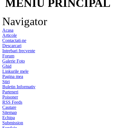
MENIU PRINCIPAL
Navigator
Acasa
Articole
Contactati-ne
Descarcari
Intrebari frecvente
Forum
Galerie Foto
Ghid
Linkurile mele
Pagina mea
Stiri
Buletin Informativ
Parteneri
Poisoner
RSS Feeds
Cautare
Sitemap
Echipa
Submission
Sondaje