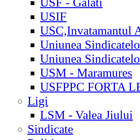
USF - Galati
USIF
USC,Invatamantul 
Uniunea Sindicatel
Uniunea Sindicatel
USM - Maramures
USFPPC FORTA L
Ligi
LSM - Valea Jiului
Sindicate