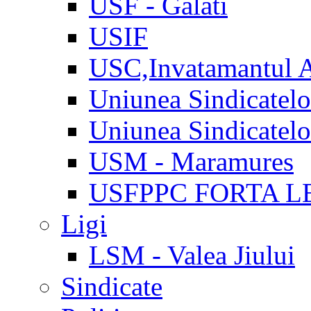
USF - Galati
USIF
USC,Invatamantul 
Uniunea Sindicatel
Uniunea Sindicatel
USM - Maramures
USFPPC FORTA L
Ligi
LSM - Valea Jiului
Sindicate