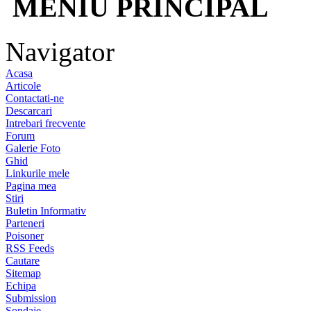
MENIU PRINCIPAL
Navigator
Acasa
Articole
Contactati-ne
Descarcari
Intrebari frecvente
Forum
Galerie Foto
Ghid
Linkurile mele
Pagina mea
Stiri
Buletin Informativ
Parteneri
Poisoner
RSS Feeds
Cautare
Sitemap
Echipa
Submission
Sondaje