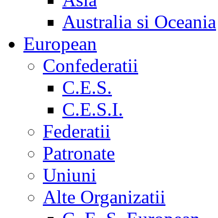
Australia si Oceania
European
Confederatii
C.E.S.
C.E.S.I.
Federatii
Patronate
Uniuni
Alte Organizatii