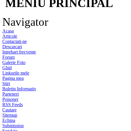
MENIU PRINCIPAL
Navigator
Acasa
Articole
Contactati-ne
Descarcari
Intrebari frecvente
Forum
Galerie Foto
Ghid
Linkurile mele
Pagina mea
Stiri
Buletin Informativ
Parteneri
Poisoner
RSS Feeds
Cautare
Sitemap
Echipa
Submission
Sondaje