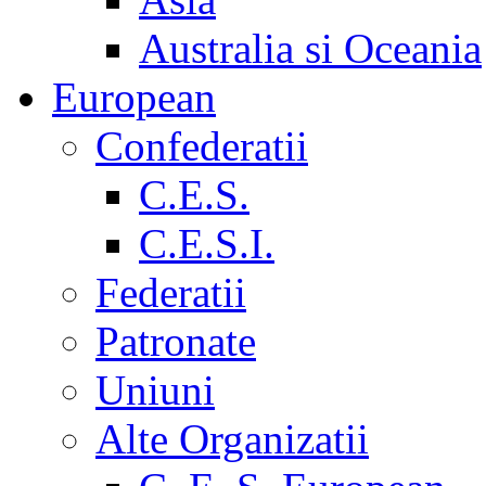
Australia si Oceania
European
Confederatii
C.E.S.
C.E.S.I.
Federatii
Patronate
Uniuni
Alte Organizatii