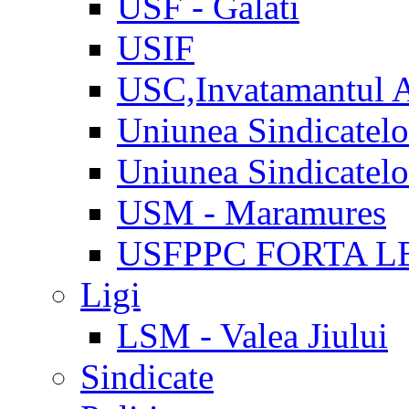
USF - Galati
USIF
USC,Invatamantul 
Uniunea Sindicatel
Uniunea Sindicatel
USM - Maramures
USFPPC FORTA L
Ligi
LSM - Valea Jiului
Sindicate