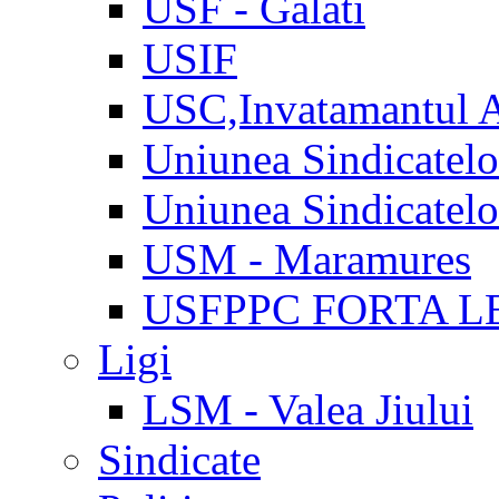
USF - Galati
USIF
USC,Invatamantul 
Uniunea Sindicatel
Uniunea Sindicatel
USM - Maramures
USFPPC FORTA L
Ligi
LSM - Valea Jiului
Sindicate