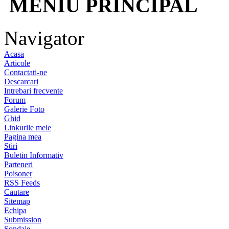
MENIU PRINCIPAL
Navigator
Acasa
Articole
Contactati-ne
Descarcari
Intrebari frecvente
Forum
Galerie Foto
Ghid
Linkurile mele
Pagina mea
Stiri
Buletin Informativ
Parteneri
Poisoner
RSS Feeds
Cautare
Sitemap
Echipa
Submission
Sondaje