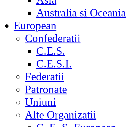
Australia si Oceania
European
Confederatii
C.E.S.
C.E.S.I.
Federatii
Patronate
Uniuni
Alte Organizatii